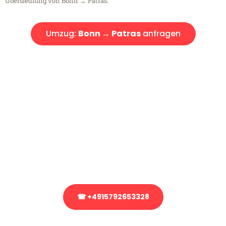
Übersiedlung von Bonn → Patras.
Umzug:
Bonn → Patras
anfragen
Kostenlose Beratung!
Sie haben Fragen?
Sie haben Fragen zu Ihrem Transport oder benötigen eine Beratung
bezüglich Ihres Umzug?
Rufen Sie uns gerne an, unser Team aus Experten freut sich, Ihnen
kostenlos weiterzuhelfen!
☎ +4915792653328
Stattdessen eine unverbindliche Anfrage senden