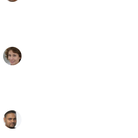
"Besser hätte ich mir den Umzug von
Bonn nach Wien nicht vorstellen
können - DANKE!"
Maria W
Umzug von Bonn nach Wien
"Mein Klavier kam in unter 24 Stunden
ohne einen Kratzer an - ein
erstklassiger Service!"
Ümit Y.
Klaviertransport in Bonn