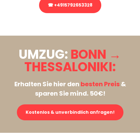
☎ +4915792653328
Stattdessen eine unverbindliche Anfrage senden
UMZUG:
BONN →
THESSALONIKI:
Erhalten Sie hier den
besten Preis
&
sparen Sie mind. 50€!
Kostenlos & unverbindlich anfragen!