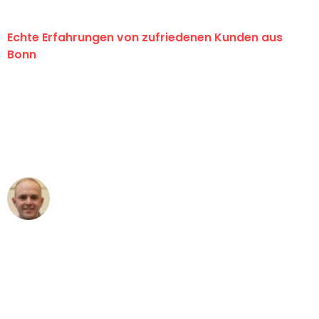
Echte Erfahrungen von zufriedenen Kunden aus
Bonn
"Erste Klasse! Ein großes Dankeschön
an das gesamte Team von Baum
Umzugsservice für ihren
außergewöhnlichen Service!"
Frederik F.
Umzug in Bonn
"Besser hätte ich mir den Umzug von
Bonn nach Wien nicht vorstellen
können - DANKE!"