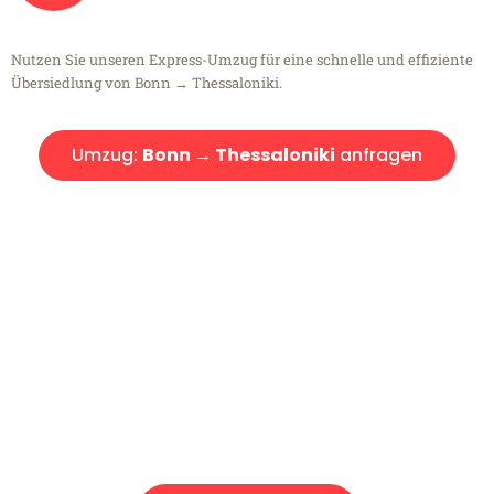
Nutzen Sie unseren Express-Umzug für eine schnelle und effiziente
Übersiedlung von Bonn → Thessaloniki.
Umzug:
Bonn → Thessaloniki
anfragen
Kostenlose Beratung!
Sie haben Fragen?
Sie haben Fragen zu Ihrem Transport oder benötigen eine Beratung
bezüglich Ihres Umzug?
Rufen Sie uns gerne an, unser Team aus Experten freut sich, Ihnen
kostenlos weiterzuhelfen!