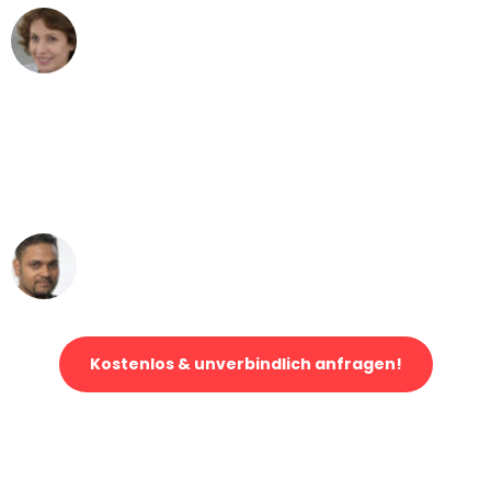
Maria W
Umzug von Bonn nach Wien
"Mein Klavier kam in unter 24 Stunden
ohne einen Kratzer an - ein
erstklassiger Service!"
Ümit Y.
Klaviertransport in Bonn
Kostenlos & unverbindlich anfragen!
Jetzt anfragen und der nächste glückliche Kunde werden. Alle
Umzugsanfragen sind zu
100% kostenlos & unverbindlich!