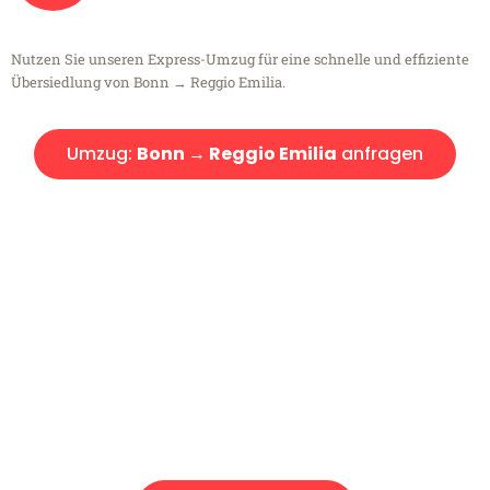
Nutzen Sie unseren Express-Umzug für eine schnelle und effiziente
Übersiedlung von Bonn → Reggio Emilia.
Umzug:
Bonn → Reggio Emilia
anfragen
Kostenlose Beratung!
Sie haben Fragen?
Sie haben Fragen zu Ihrem Transport oder benötigen eine Beratung
bezüglich Ihres Umzug?
Rufen Sie uns gerne an, unser Team aus Experten freut sich, Ihnen
kostenlos weiterzuhelfen!