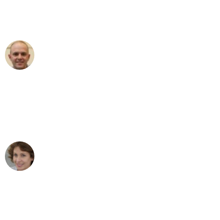
Umzugsservice für ihren
außergewöhnlichen Service!"
Frederik F.
Umzug in Bonn
"Besser hätte ich mir den Umzug von
Bonn nach Wien nicht vorstellen
können - DANKE!"
Maria W
Umzug von Bonn nach Wien
"Mein Klavier kam in unter 24 Stunden
ohne einen Kratzer an - ein