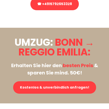
☎ +4915792653328
Stattdessen eine unverbindliche Anfrage senden
UMZUG:
BONN →
REGGIO EMILIA:
Erhalten Sie hier den
besten Preis
&
sparen Sie mind. 50€!
Kostenlos & unverbindlich anfragen!