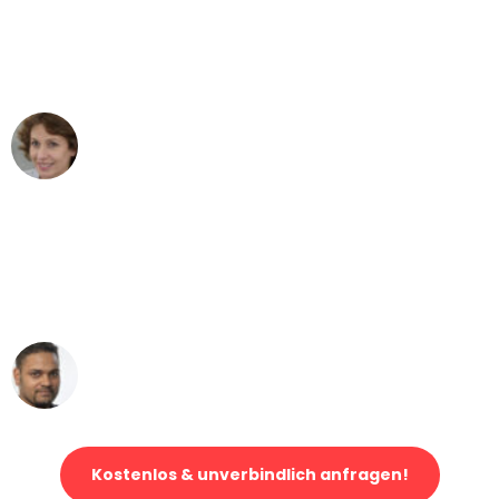
"Besser hätte ich mir den Umzug von
Bonn nach Wien nicht vorstellen
können - DANKE!"
Maria W
Umzug von Bonn nach Wien
"Mein Klavier kam in unter 24 Stunden
ohne einen Kratzer an - ein
erstklassiger Service!"
Ümit Y.
Klaviertransport in Bonn
Kostenlos & unverbindlich anfragen!