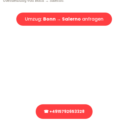
Übersiedlung von Bonn → Salerno.
Umzug:
Bonn → Salerno
anfragen
Kostenlose Beratung!
Sie haben Fragen?
Sie haben Fragen zu Ihrem Transport oder benötigen eine Beratung
bezüglich Ihres Umzug?
Rufen Sie uns gerne an, unser Team aus Experten freut sich, Ihnen
kostenlos weiterzuhelfen!
☎ +4915792653328
Stattdessen eine unverbindliche Anfrage senden