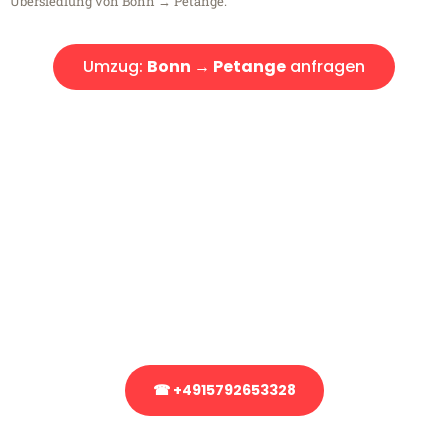
Übersiedlung von Bonn → Petange.
Umzug:
Bonn → Petange
anfragen
Kostenlose Beratung!
Sie haben Fragen?
Sie haben Fragen zu Ihrem Transport oder benötigen eine Beratung
bezüglich Ihres Umzug?
Rufen Sie uns gerne an, unser Team aus Experten freut sich, Ihnen
kostenlos weiterzuhelfen!
☎ +4915792653328
Stattdessen eine unverbindliche Anfrage senden