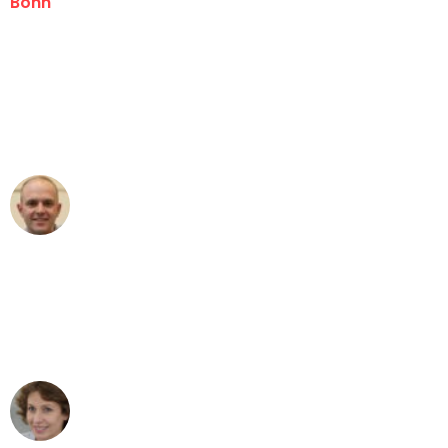
Bonn
"Erste Klasse! Ein großes Dankeschön
an das gesamte Team von Baum
Umzugsservice für ihren
außergewöhnlichen Service!"
Frederik F.
Umzug in Bonn
"Besser hätte ich mir den Umzug von
Bonn nach Wien nicht vorstellen
können - DANKE!"
Maria W
Umzug von Bonn nach Wien