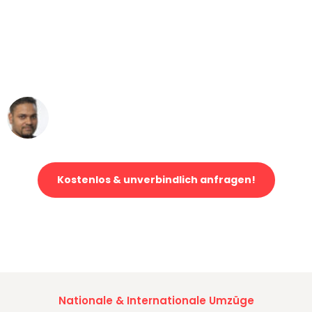
"Mein Klavier kam in unter 24 Stunden
ohne einen Kratzer an - ein
erstklassiger Service!"
Ümit Y.
Klaviertransport in Bonn
Kostenlos & unverbindlich anfragen!
Jetzt anfragen und der nächste glückliche Kunde werden. Alle
Umzugsanfragen sind zu
100% kostenlos & unverbindlich!
Nationale & Internationale Umzüge