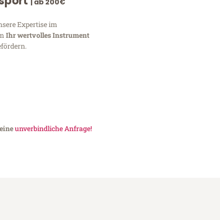
nsport
| ab 200€
nsere Expertise im
um
Ihr wertvolles Instrument
fördern.
 eine
unverbindliche Anfrage!