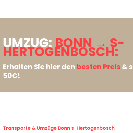
UMZUG:
BONN → S-
HERTOGENBOSCH:
Erhalten Sie hier den
besten Preis
& s
50€!
Transporte & Umzüge Bonn s-Hertogenbosch