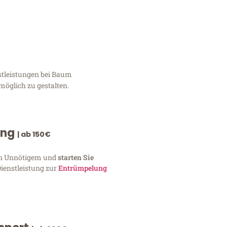
stleistungen bei Baum
möglich zu gestalten.
ung
| ab 150€
von Unnötigem und
starten Sie
Dienstleistung zur
Entrümpelung