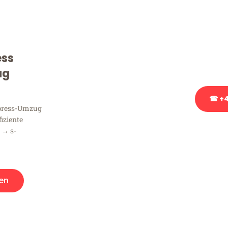
Sie haben Fragen zu Ihrem
Beratung bezüglich Ihres
Rufen Sie uns gerne an, un
ess
Ihnen kostenlos weiterzuh
ug
☎ +4
xpress-Umzug
fiziente
Stattdessen eine u
 → s-
en