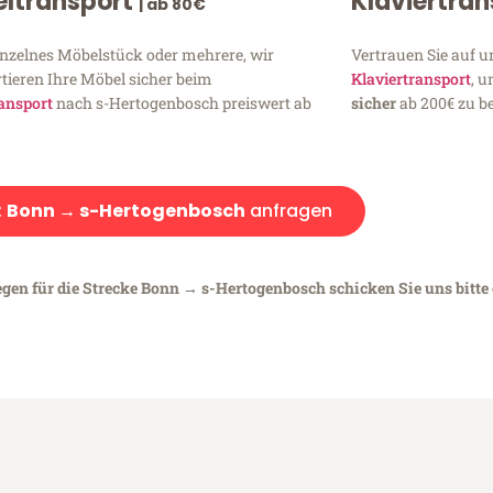
ltransport
Klaviertra
| ab 80€
inzelnes Möbelstück oder mehrere, wir
Vertrauen Sie auf u
tieren Ihre Möbel sicher beim
Klaviertransport
, 
ansport
nach s-Hertogenbosch preiswert ab
sicher
ab 200€ zu be
:
Bonn → s-Hertogenbosch
anfragen
egen für die Strecke Bonn → s-Hertogenbosch schicken Sie uns bitte