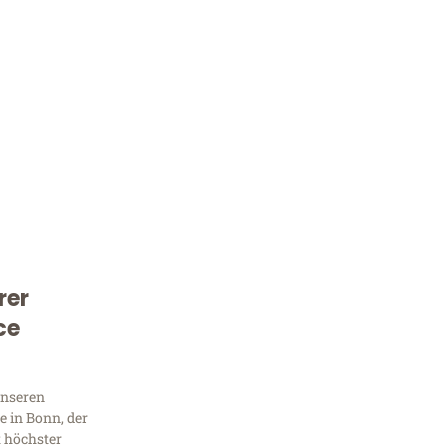
rer
Kostenlose Beratung!
ce
Sie 
Frag
unseren
 in Bonn, der
t höchster