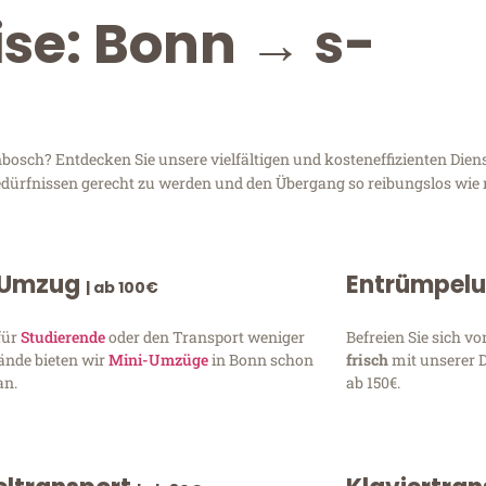
ise: Bonn → s-
osch? Entdecken Sie unsere vielfältigen und kosteneffizienten Dien
Bedürfnissen gerecht zu werden und den Übergang so reibungslos wie 
 Umzug
Entrümpel
| ab 100€
für
Studierende
oder den Transport weniger
Befreien Sie sich 
ände bieten wir
Mini-Umzüge
in Bonn schon
frisch
mit unserer 
an.
ab 150€.