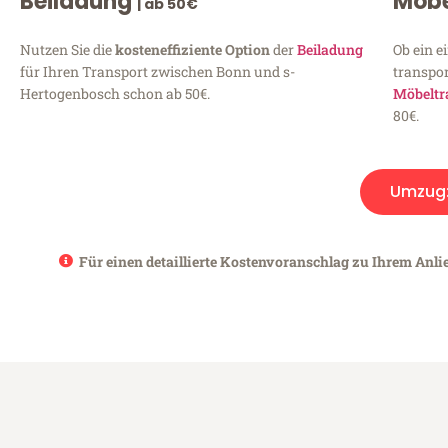
Beiladung
Möbe
| ab 50€
Nutzen Sie die
kosteneffiziente Option
der
Beiladung
Ob ein e
für Ihren Transport zwischen Bonn und s-
transpor
Hertogenbosch schon ab 50€.
Möbeltr
80€.
Umzug
Für einen detaillierte Kostenvoranschlag zu Ihrem Anli