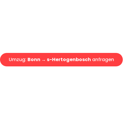
Express-Abwicklung in unter 2
Über 15 Jahre Erfahrung mit 
Angebot erhalten in unter 30 
Umzug:
Bonn → s-Hertogenbosch
anfragen
Alle Umzugsanfragen sind zu 100% kostenlos & unverbind