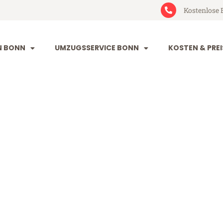
Kostenlose 
N BONN
UMZUGSSERVICE BONN
KOSTEN & PREI
-Hertogenbos
ogenbosch (ab 199€)