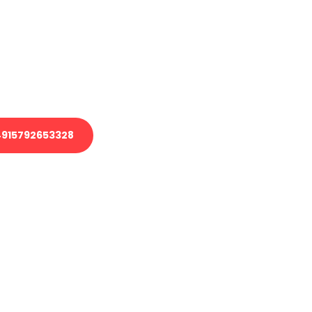
 Transport oder benötigen eine
 Umzug?
ser Team aus Experten freut sich,
elfen!
915792653328
nverbindliche Anfrage senden