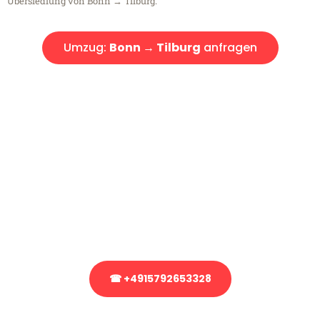
Übersiedlung von Bonn → Tilburg.
Umzug:
Bonn → Tilburg
anfragen
Kostenlose Beratung!
Sie haben Fragen?
Sie haben Fragen zu Ihrem Transport oder benötigen eine Beratung
bezüglich Ihres Umzug?
Rufen Sie uns gerne an, unser Team aus Experten freut sich, Ihnen
kostenlos weiterzuhelfen!
☎ +4915792653328
Stattdessen eine unverbindliche Anfrage senden