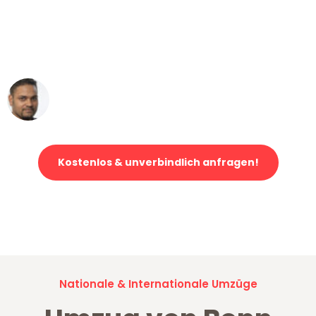
"Mein Klavier kam in unter 24 Stunden
ohne einen Kratzer an - ein
erstklassiger Service!"
Ümit Y.
Klaviertransport in Bonn
Kostenlos & unverbindlich anfragen!
Jetzt anfragen und der nächste glückliche Kunde werden. Alle
Umzugsanfragen sind zu
100% kostenlos & unverbindlich!
Nationale & Internationale Umzüge