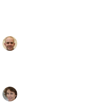
"Erste Klasse! Ein großes Dankeschön
an das gesamte Team von Baum
Umzugsservice für ihren
außergewöhnlichen Service!"
Frederik F.
Umzug in Bonn
"Besser hätte ich mir den Umzug von
Bonn nach Wien nicht vorstellen
können - DANKE!"
Maria W
Umzug von Bonn nach Wien