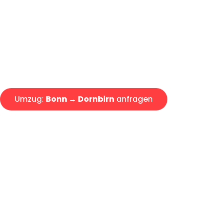
Express-Abwicklung in unter 2
Über 15 Jahre Erfahrung mit 
Angebot erhalten in unter 30 
Umzug:
Bonn → Dornbirn
anfragen
Alle Umzugsanfragen sind zu 100% kostenlos & unverbind