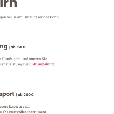
irn
tungen bei Baum Umzugsservice Bonn,
ung
| ab 150€
von Unnötigem und
starten Sie
Dienstleistung zur
Entrümpelung
nsport
| ab 200€
nsere Expertise im
um
Ihr wertvolles Instrument