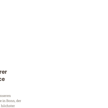
rer
Kostenlose Beratung!
ce
Sie 
Frag
unseren
 in Bonn, der
t höchster