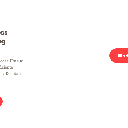
Sie haben Fragen zu Ihrem
Beratung bezüglich Ihres
Rufen Sie uns gerne an, un
ess
Ihnen kostenlos weiterzuh
ug
☎ +4
xpress-Umzug
fiziente
Stattdessen eine u
 → Dornbirn.