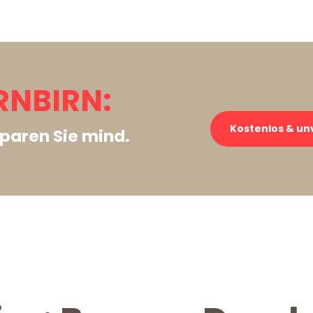
RNBIRN:
Kostenlos & un
paren Sie mind.