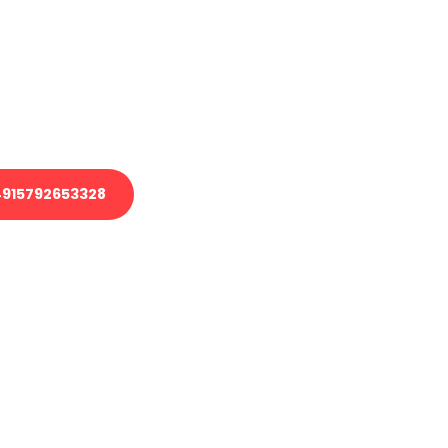
 Transport oder benötigen eine
 Umzug?
ser Team aus Experten freut sich,
elfen!
915792653328
nverbindliche Anfrage senden