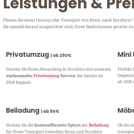
Leistungen & Pre
Planen Sie einen Umzug oder Transport von Bonn nach Dornbirn? E
die speziell darauf ausgerichtet sind, Ihren Bedürfnissen gerecht 
Privatumzug
Mini
| ab 250€
Starten Sie Ihren Neuanfang in Dornbirn mit unserem
Perfekt 
Gegenst
umfassenden
Privatumzug
Service
, der bereits ab
ab 100€ 
250€ beginnt.
Beiladung
Möbe
| ab 50€
Nutzen Sie die
kosteneffiziente Option
der
Beiladung
Ob ein e
für Ihren Transport zwischen Bonn und Dornbirn
transpor