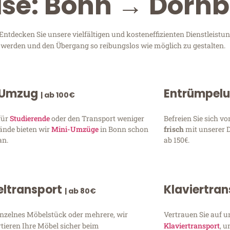
ise: Bonn → Dornb
ntdecken Sie unsere vielfältigen und kosteneffizienten Dienstleis
zu werden und den Übergang so reibungslos wie möglich zu gestalten.
 Umzug
Entrümpel
| ab 100€
für
Studierende
oder den Transport weniger
Befreien Sie sich 
ände bieten wir
Mini-Umzüge
in Bonn schon
frisch
mit unserer 
an.
ab 150€.
ltransport
Klaviertra
| ab 80€
inzelnes Möbelstück oder mehrere, wir
Vertrauen Sie auf u
tieren Ihre Möbel sicher beim
Klaviertransport
, 