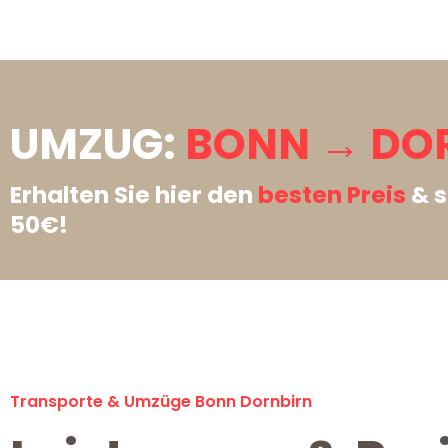
UMZUG:
BONN → DO
Erhalten Sie hier den
besten Preis
& s
50€!
Transporte & Umzüge Bonn Dornbirn