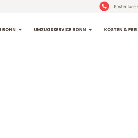
Kostenlose 
N BONN
UMZUGSSERVICE BONN
KOSTEN & PREI
ornbirn
rn (ab 199€)