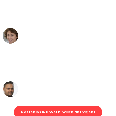
"Besser hätte ich mir den Umzug von
Bonn nach Wien nicht vorstellen
können - DANKE!"
Maria W
Umzug von Bonn nach Wien
"Mein Klavier kam in unter 24 Stunden
ohne einen Kratzer an - ein
erstklassiger Service!"
Ümit Y.
Klaviertransport in Bonn
Kostenlos & unverbindlich anfragen!