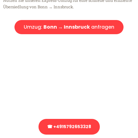
Nutzen Sie unseren Express-Umzug für eine schnelle und effiziente
Übersiedlung von Bonn → Innsbruck.
Umzug:
Bonn → Innsbruck
anfragen
Kostenlose Beratung!
Sie haben Fragen?
Sie haben Fragen zu Ihrem Transport oder benötigen eine Beratung
bezüglich Ihres Umzug?
Rufen Sie uns gerne an, unser Team aus Experten freut sich, Ihnen
kostenlos weiterzuhelfen!
☎ +4915792653328