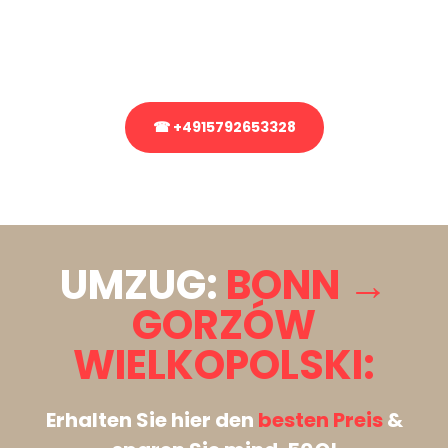
bezüglich Ihres Umzug?
Rufen Sie uns gerne an, unser Team aus Experten freut sich, Ihnen
kostenlos weiterzuhelfen!
☎ +4915792653328
Stattdessen eine unverbindliche Anfrage senden
UMZUG:
BONN →
GORZÓW
WIELKOPOLSKI:
Erhalten Sie hier den
besten Preis
&