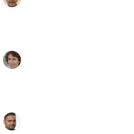
Umzug in Bonn
"Besser hätte ich mir den Umzug von
Bonn nach Wien nicht vorstellen
können - DANKE!"
Maria W
Umzug von Bonn nach Wien
"Mein Klavier kam in unter 24 Stunden
ohne einen Kratzer an - ein
erstklassiger Service!"
Ümit Y.
Klaviertransport in Bonn