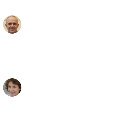
außergewöhnlichen Service!"
Frederik F.
Umzug in Bonn
"Besser hätte ich mir den Umzug von
Bonn nach Wien nicht vorstellen
können - DANKE!"
Maria W
Umzug von Bonn nach Wien
"Mein Klavier kam in unter 24 Stunden
ohne einen Kratzer an - ein
erstklassiger Service!"