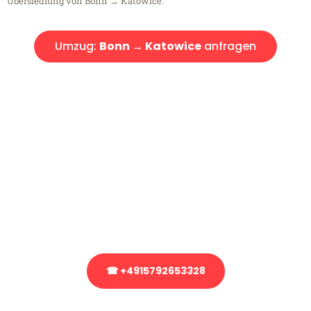
Übersiedlung von Bonn → Katowice.
Umzug:
Bonn → Katowice
anfragen
Kostenlose Beratung!
Sie haben Fragen?
Sie haben Fragen zu Ihrem Transport oder benötigen eine Beratung
bezüglich Ihres Umzug?
Rufen Sie uns gerne an, unser Team aus Experten freut sich, Ihnen
kostenlos weiterzuhelfen!
☎ +4915792653328
Stattdessen eine unverbindliche Anfrage senden