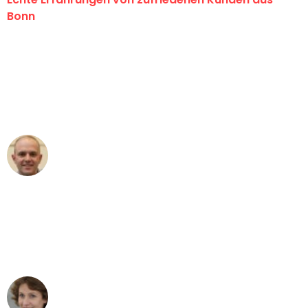
Bonn
"Erste Klasse! Ein großes Dankeschön
an das gesamte Team von Baum
Umzugsservice für ihren
außergewöhnlichen Service!"
Frederik F.
Umzug in Bonn
"Besser hätte ich mir den Umzug von
Bonn nach Wien nicht vorstellen
können - DANKE!"
Maria W
Umzug von Bonn nach Wien