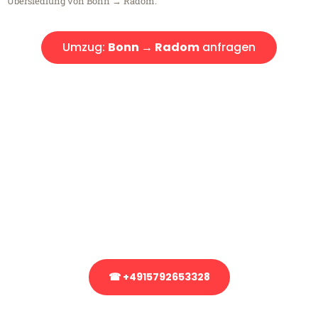
Übersiedlung von Bonn → Radom.
Umzug:
Bonn → Radom
anfragen
Kostenlose Beratung!
Sie haben Fragen?
Sie haben Fragen zu Ihrem Transport oder benötigen eine Beratung
bezüglich Ihres Umzug?
Rufen Sie uns gerne an, unser Team aus Experten freut sich, Ihnen
kostenlos weiterzuhelfen!
☎ +4915792653328
Stattdessen eine unverbindliche Anfrage senden