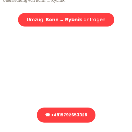
Übersiedlung von Bonn → Rybnik.
Umzug:
Bonn → Rybnik
anfragen
Kostenlose Beratung!
Sie haben Fragen?
Sie haben Fragen zu Ihrem Transport oder benötigen eine Beratung
bezüglich Ihres Umzug?
Rufen Sie uns gerne an, unser Team aus Experten freut sich, Ihnen
kostenlos weiterzuhelfen!
☎ +4915792653328
Stattdessen eine unverbindliche Anfrage senden