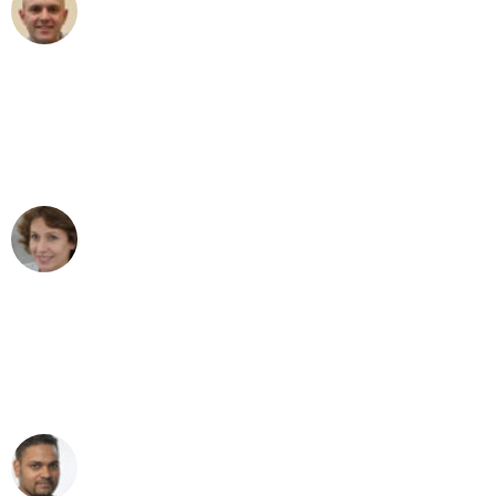
Frederik F.
Umzug in Bonn
"Besser hätte ich mir den Umzug von
Bonn nach Wien nicht vorstellen
können - DANKE!"
Maria W
Umzug von Bonn nach Wien
"Mein Klavier kam in unter 24 Stunden
ohne einen Kratzer an - ein
erstklassiger Service!"
Ümit Y.
Klaviertransport in Bonn