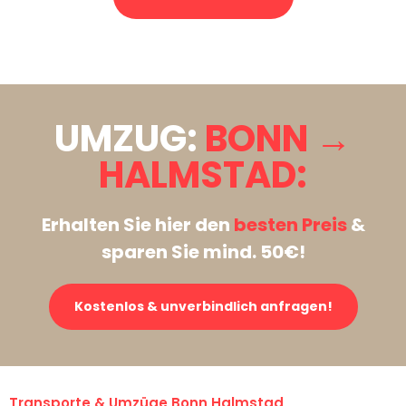
Stattdessen eine unverbindliche Anfrage senden
UMZUG:
BONN →
HALMSTAD:
Erhalten Sie hier den
besten Preis
&
sparen Sie mind. 50€!
Kostenlos & unverbindlich anfragen!
Transporte & Umzüge Bonn Halmstad