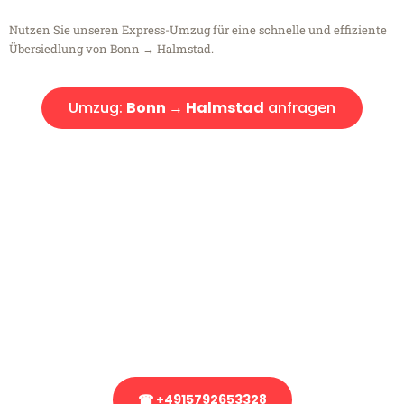
Nutzen Sie unseren Express-Umzug für eine schnelle und effiziente
Übersiedlung von Bonn → Halmstad.
Umzug:
Bonn → Halmstad
anfragen
Kostenlose Beratung!
Sie haben Fragen?
Sie haben Fragen zu Ihrem Transport oder benötigen eine Beratung
bezüglich Ihres Umzug?
Rufen Sie uns gerne an, unser Team aus Experten freut sich, Ihnen
kostenlos weiterzuhelfen!
☎ +4915792653328