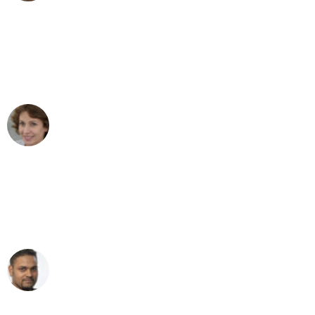
"Besser hätte ich mir den Umzug von
Bonn nach Wien nicht vorstellen
können - DANKE!"
Maria W
Umzug von Bonn nach Wien
"Mein Klavier kam in unter 24 Stunden
ohne einen Kratzer an - ein
erstklassiger Service!"
Ümit Y.
Klaviertransport in Bonn