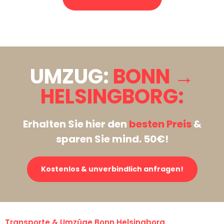
Stattdessen eine unverbindliche Anfrage senden
UMZUG:
BONN →
HELSINGBORG:
Erhalten Sie hier den
besten Preis
&
sparen Sie mind. 50€!
Kostenlos & unverbindlich anfragen!
Transporte & Umzüge Bonn Helsingborg