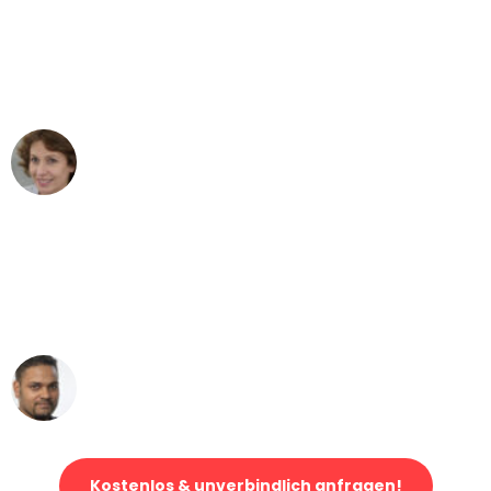
"Besser hätte ich mir den Umzug von
Bonn nach Wien nicht vorstellen
können - DANKE!"
Maria W
Umzug von Bonn nach Wien
"Mein Klavier kam in unter 24 Stunden
ohne einen Kratzer an - ein
erstklassiger Service!"
Ümit Y.
Klaviertransport in Bonn
Kostenlos & unverbindlich anfragen!