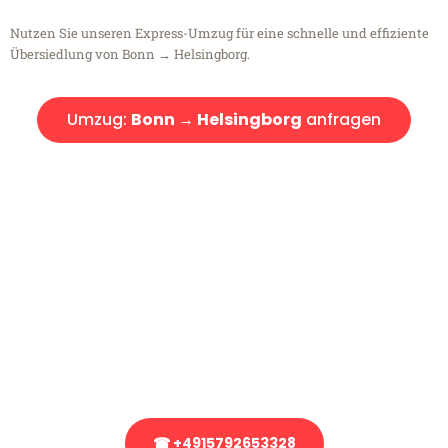
Nutzen Sie unseren Express-Umzug für eine schnelle und effiziente
Übersiedlung von Bonn → Helsingborg.
Umzug:
Bonn → Helsingborg
anfragen
Kostenlose Beratung!
Sie haben Fragen?
Sie haben Fragen zu Ihrem Transport oder benötigen eine Beratung
bezüglich Ihres Umzug?
Rufen Sie uns gerne an, unser Team aus Experten freut sich, Ihnen
kostenlos weiterzuhelfen!
☎ +4915792653328