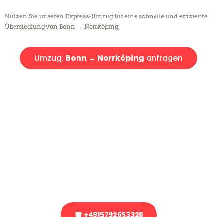
Nutzen Sie unseren Express-Umzug für eine schnelle und effiziente
Übersiedlung von Bonn → Norrköping.
Umzug:
Bonn → Norrköping
anfragen
Kostenlose Beratung!
Sie haben Fragen?
Sie haben Fragen zu Ihrem Transport oder benötigen eine Beratung
bezüglich Ihres Umzug?
Rufen Sie uns gerne an, unser Team aus Experten freut sich, Ihnen
kostenlos weiterzuhelfen!
☎ +4915792653328