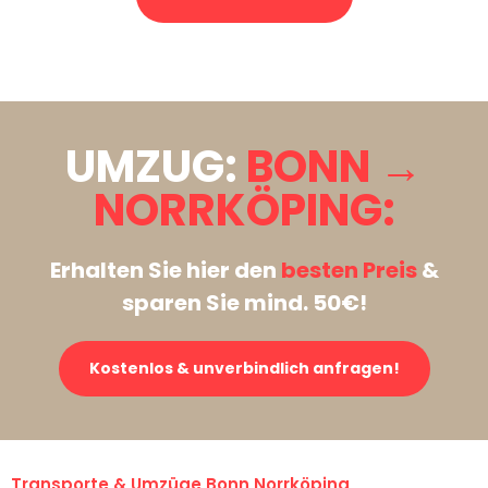
Stattdessen eine unverbindliche Anfrage senden
UMZUG:
BONN →
NORRKÖPING:
Erhalten Sie hier den
besten Preis
&
sparen Sie mind. 50€!
Kostenlos & unverbindlich anfragen!
Transporte & Umzüge Bonn Norrköping