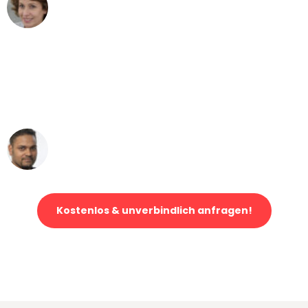
Maria W
Umzug von Bonn nach Wien
"Mein Klavier kam in unter 24 Stunden
ohne einen Kratzer an - ein
erstklassiger Service!"
Ümit Y.
Klaviertransport in Bonn
Kostenlos & unverbindlich anfragen!
Jetzt anfragen und der nächste glückliche Kunde werden. Alle
Umzugsanfragen sind zu
100% kostenlos & unverbindlich!