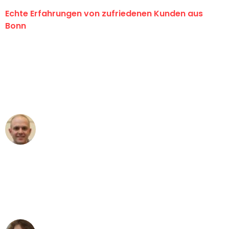
Echte Erfahrungen von zufriedenen Kunden aus
Bonn
"Erste Klasse! Ein großes Dankeschön
an das gesamte Team von Baum
Umzugsservice für ihren
außergewöhnlichen Service!"
Frederik F.
Umzug in Bonn
"Besser hätte ich mir den Umzug von
Bonn nach Wien nicht vorstellen
können - DANKE!"