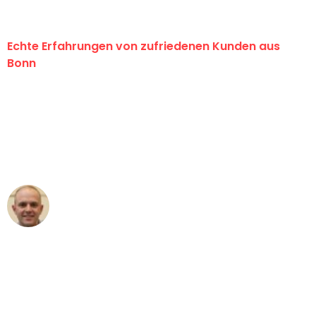
Echte Erfahrungen von zufriedenen Kunden aus
Bonn
"Erste Klasse! Ein großes Dankeschön
an das gesamte Team von Baum
Umzugsservice für ihren
außergewöhnlichen Service!"
Frederik F.
Umzug in Bonn
"Besser hätte ich mir den Umzug von
Bonn nach Wien nicht vorstellen
können - DANKE!"