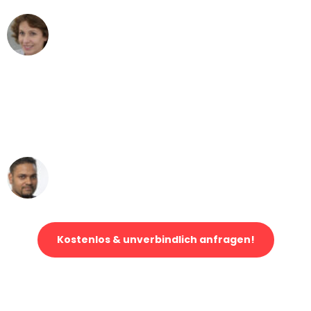
Maria W
Umzug von Bonn nach Wien
"Mein Klavier kam in unter 24 Stunden
ohne einen Kratzer an - ein
erstklassiger Service!"
Ümit Y.
Klaviertransport in Bonn
Kostenlos & unverbindlich anfragen!
Jetzt anfragen und der nächste glückliche Kunde werden. Alle
Umzugsanfragen sind zu
100% kostenlos & unverbindlich!