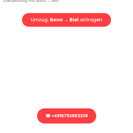
Übersiedlung von Bonn → Biel.
Umzug:
Bonn → Biel
anfragen
Kostenlose Beratung!
Sie haben Fragen?
Sie haben Fragen zu Ihrem Transport oder benötigen eine Beratung
bezüglich Ihres Umzug?
Rufen Sie uns gerne an, unser Team aus Experten freut sich, Ihnen
kostenlos weiterzuhelfen!
☎ +4915792653328
Stattdessen eine unverbindliche Anfrage senden