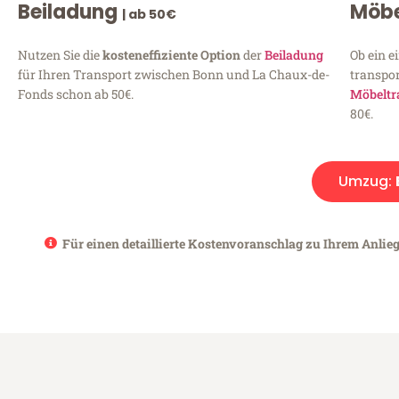
Beiladung
Möbe
| ab 50€
Nutzen Sie die
kosteneffiziente Option
der
Beiladung
Ob ein e
für Ihren Transport zwischen Bonn und La Chaux-de-
transpor
Fonds schon ab 50€.
Möbeltr
80€.
Umzug:
Für einen detaillierte Kostenvoranschlag zu Ihrem Anlie