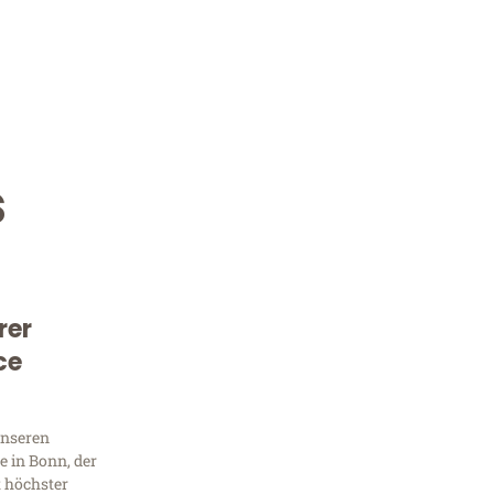
s
rer
Kostenlose Beratung!
ce
Sie 
unseren
Frag
 in Bonn, der
t höchster