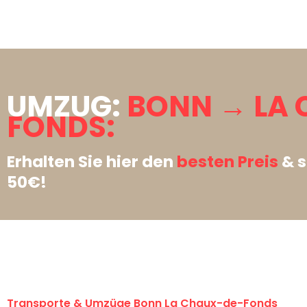
UMZUG:
BONN → LA
FONDS:
Erhalten Sie hier den
besten Preis
& s
50€!
Transporte & Umzüge Bonn La Chaux-de-Fonds