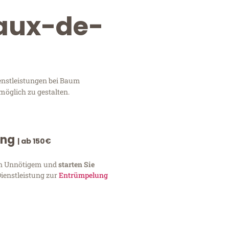
haux-de-
enstleistungen bei Baum
möglich zu gestalten.
ung
| ab 150€
von Unnötigem und
starten Sie
Dienstleistung zur
Entrümpelung