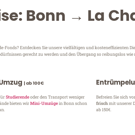
ise: Bonn → La C
-Fonds? Entdecken Sie unsere vielfältigen und kosteneffizienten Di
Bedürfnissen gerecht zu werden und den Übergang so reibungslos wie 
 Umzug
Entrümpel
| ab 100€
für
Studierende
oder den Transport weniger
Befreien Sie sich 
ände bieten wir
Mini-Umzüge
in Bonn schon
frisch
mit unserer 
an.
ab 150€.