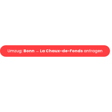
Express-Abwicklung in unter 2
Über 15 Jahre Erfahrung mit 
Angebot erhalten in unter 30 
Umzug:
Bonn → La Chaux-de-Fonds
anfragen
Alle Umzugsanfragen sind zu 100% kostenlos & unverbind