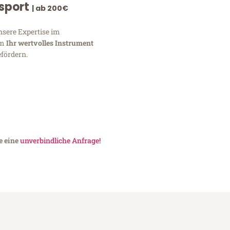
nsport
| ab 200€
nsere Expertise im
um
Ihr wertvolles Instrument
fördern.
e eine
unverbindliche Anfrage!