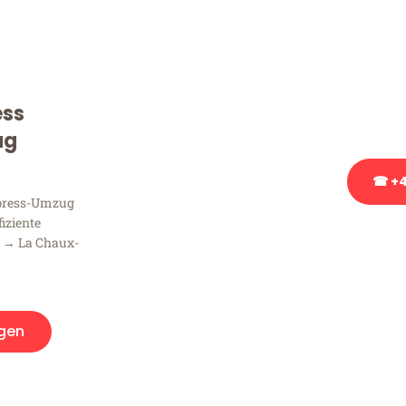
Sie haben Fragen zu Ihrem
Beratung bezüglich Ihres
Rufen Sie uns gerne an, un
ess
Ihnen kostenlos weiterzuh
ug
☎ +4
xpress-Umzug
fiziente
Stattdessen eine u
 → La Chaux-
gen