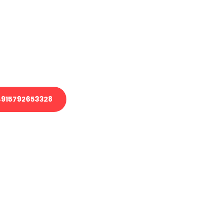
 Transport oder benötigen eine
 Umzug?
ser Team aus Experten freut sich,
elfen!
915792653328
nverbindliche Anfrage senden