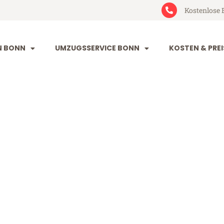
Kostenlose 
N BONN
UMZUGSSERVICE BONN
KOSTEN & PREI
a Chaux-de-F
ux-de-Fonds (ab 199€)