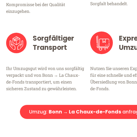
Sorgfalt behandelt.
Kompromisse bei der Qualität
einzugehen.
Sorgfältiger
Expr
Transport
Umz
Ihr Umzugsgut wird von uns sorgfältig
Nutzen Sie unseren E
verpackt und von Bonn → La Chaux-
für eine schnelle und ef
de-Fonds transportiert, um einen
Übersiedlung von Bonn
sicheren Zustand zu gewährleisten.
de-Fonds.
Umzug:
Bonn → La Chaux-de-Fonds
anfra