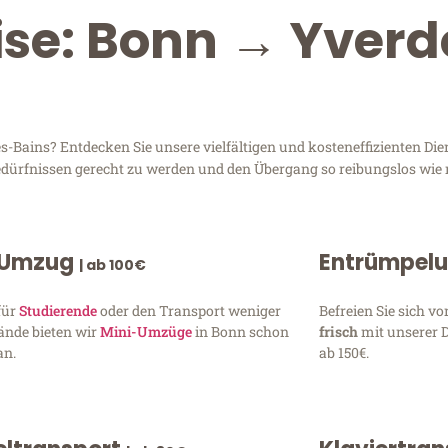
ise: Bonn → Yverd
Bains? Entdecken Sie unsere vielfältigen und kosteneffizienten Di
Bedürfnissen gerecht zu werden und den Übergang so reibungslos wie 
 Umzug
Entrümpel
| ab 100€
für
Studierende
oder den Transport weniger
Befreien Sie sich 
ände bieten wir
Mini-Umzüge
in Bonn schon
frisch
mit unserer 
an.
ab 150€.