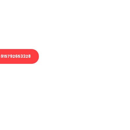
 Transport oder benötigen eine
 Umzug?
ser Team aus Experten freut sich,
elfen!
915792653328
nverbindliche Anfrage senden