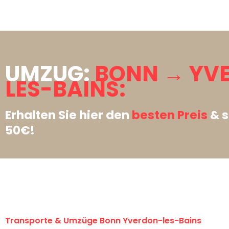
UMZUG:
BONN → YV
LES-BAINS:
Erhalten Sie hier den
besten Preis
& s
50€!
Transporte & Umzüge Bonn Yverdon-les-Bains