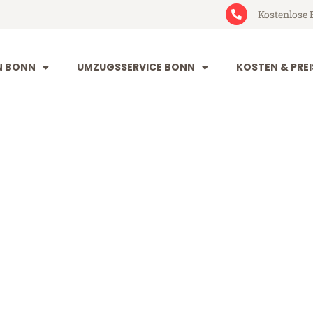
Kostenlose 
N BONN
UMZUGSSERVICE BONN
KOSTEN & PREI
verdon-les-Ba
n-les-Bains (ab 199€)