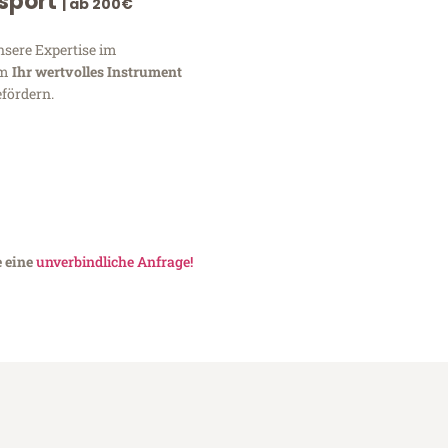
nsport
| ab 200€
nsere Expertise im
um
Ihr wertvolles Instrument
fördern.
e eine
unverbindliche Anfrage!