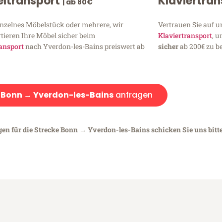
ltransport
Klaviertra
| ab 80€
inzelnes Möbelstück oder mehrere, wir
Vertrauen Sie auf u
tieren Ihre Möbel sicher beim
Klaviertransport
, 
ansport
nach Yverdon-les-Bains preiswert ab
sicher
ab 200€ zu be
:
Bonn → Yverdon-les-Bains
anfragen
gen für die Strecke Bonn → Yverdon-les-Bains schicken Sie uns bitt