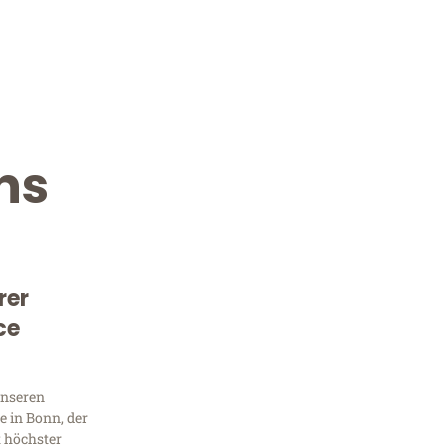
ns
rer
Kostenlose Beratung!
ce
Sie 
Frag
unseren
 in Bonn, der
t höchster