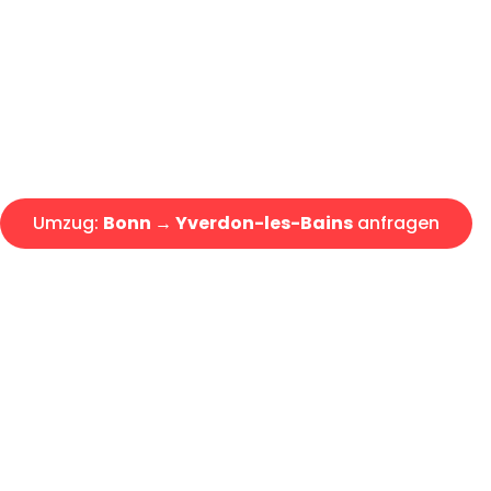
Express-Abwicklung in unter 2
Über 15 Jahre Erfahrung mit 
Angebot erhalten in unter 30 
Umzug:
Bonn → Yverdon-les-Bains
anfragen
Alle Umzugsanfragen sind zu 100% kostenlos & unverbind