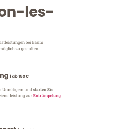
on-les-
enstleistungen bei Baum
möglich zu gestalten.
ung
| ab 150€
von Unnötigem und
starten Sie
Dienstleistung zur
Entrümpelung