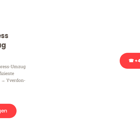
Sie haben Fragen zu Ihrem
Beratung bezüglich Ihres
Rufen Sie uns gerne an, un
ess
Ihnen kostenlos weiterzuh
ug
☎ +4
xpress-Umzug
fiziente
Stattdessen eine u
n → Yverdon-
gen