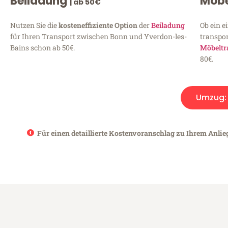
Beiladung
Möbe
| ab 50€
Nutzen Sie die
kosteneffiziente Option
der
Beiladung
Ob ein e
für Ihren Transport zwischen Bonn und Yverdon-les-
transpor
Bains schon ab 50€.
Möbeltr
80€.
Umzug
Für einen detaillierte Kostenvoranschlag zu Ihrem Anlie