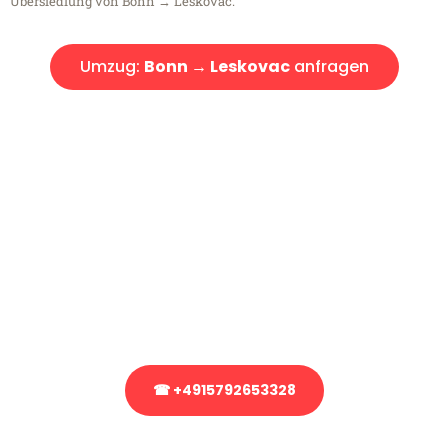
Übersiedlung von Bonn → Leskovac.
Umzug:
Bonn → Leskovac
anfragen
Kostenlose Beratung!
Sie haben Fragen?
Sie haben Fragen zu Ihrem Transport oder benötigen eine Beratung
bezüglich Ihres Umzug?
Rufen Sie uns gerne an, unser Team aus Experten freut sich, Ihnen
kostenlos weiterzuhelfen!
☎ +4915792653328
Stattdessen eine unverbindliche Anfrage senden