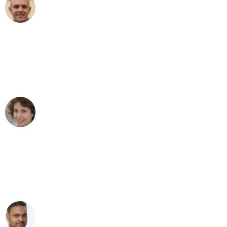
Frederik F.
Umzug in Bonn
"Besser hätte ich mir den Umzug von
Bonn nach Wien nicht vorstellen
können - DANKE!"
Maria W
Umzug von Bonn nach Wien
"Mein Klavier kam in unter 24 Stunden
ohne einen Kratzer an - ein
erstklassiger Service!"
Ümit Y.
Klaviertransport in Bonn