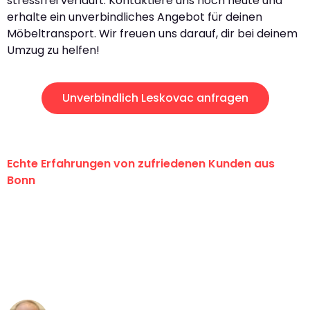
stressfrei verläuft. Kontaktiere uns noch heute und
erhalte ein unverbindliches Angebot für deinen
Möbeltransport. Wir freuen uns darauf, dir bei deinem
Umzug zu helfen!
Unverbindlich Leskovac anfragen
Echte Erfahrungen von zufriedenen Kunden aus
Bonn
"Erste Klasse! Ein großes Dankeschön
an das gesamte Team von Baum
Umzugsservice für ihren
außergewöhnlichen Service!"