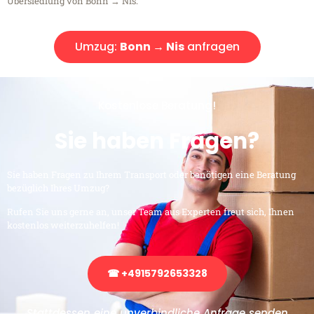
Übersiedlung von Bonn → Nis.
Umzug:
Bonn → Nis
anfragen
Kostenlose Beratung!
Sie haben Fragen?
Sie haben Fragen zu Ihrem Transport oder benötigen eine Beratung
bezüglich Ihres Umzug?
Rufen Sie uns gerne an, unser Team aus Experten freut sich, Ihnen
kostenlos weiterzuhelfen!
☎ +4915792653328
Stattdessen eine unverbindliche Anfrage senden