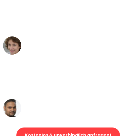
"Besser hätte ich mir den Umzug von
Bonn nach Wien nicht vorstellen
können - DANKE!"
Maria W
Umzug von Bonn nach Wien
"Mein Klavier kam in unter 24 Stunden
ohne einen Kratzer an - ein
erstklassiger Service!"
Ümit Y.
Klaviertransport in Bonn
Kostenlos & unverbindlich anfragen!