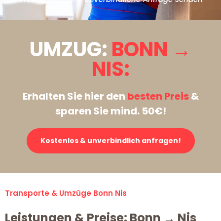
UMZUG:
BONN →
NIS:
Erhalten Sie hier den
besten Preis
&
sparen Sie mind. 50€!
Kostenlos & unverbindlich anfragen!
Transporte & Umzüge Bonn Nis
Leistungen & Preise: Bonn → Nis