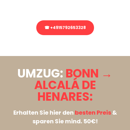
Rufen Sie uns gerne an, unser Team aus Experten freut sich, Ihnen
kostenlos weiterzuhelfen!
☎ +4915792653328
Stattdessen eine unverbindliche Anfrage senden
UMZUG:
BONN →
ALCALÁ DE
HENARES:
Erhalten Sie hier den
besten Preis
&
sparen Sie mind. 50€!