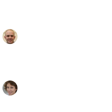
an das gesamte Team von Baum
Umzugsservice für ihren
außergewöhnlichen Service!"
Frederik F.
Umzug in Bonn
"Besser hätte ich mir den Umzug von
Bonn nach Wien nicht vorstellen
können - DANKE!"
Maria W
Umzug von Bonn nach Wien
"Mein Klavier kam in unter 24 Stunden