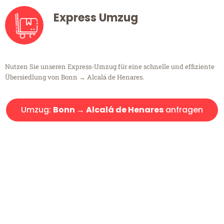
Express Umzug
Nutzen Sie unseren Express-Umzug für eine schnelle und effiziente
Übersiedlung von Bonn → Alcalá de Henares.
Umzug:
Bonn → Alcalá de Henares
anfragen
Kostenlose Beratung!
Sie haben Fragen?
Sie haben Fragen zu Ihrem Transport oder benötigen eine Beratung
bezüglich Ihres Umzug?