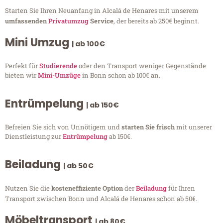
Starten Sie Ihren Neuanfang in Alcalá de Henares mit unserem
umfassenden
Privatumzug
Service
, der bereits ab 250€ beginnt.
Mini Umzug
| ab 100€
Perfekt für
Studierende
oder den Transport weniger Gegenstände
bieten wir
Mini-Umzüge
in Bonn schon ab 100€ an.
Entrümpelung
| ab 150€
Befreien Sie sich von Unnötigem und
starten Sie frisch
mit unserer
Dienstleistung zur
Entrümpelung
ab 150€.
Beiladung
| ab 50€
Nutzen Sie die
kosteneffiziente Option
der
Beiladung
für Ihren
Transport zwischen Bonn und Alcalá de Henares schon ab 50€.
Möbeltransport
| ab 80€