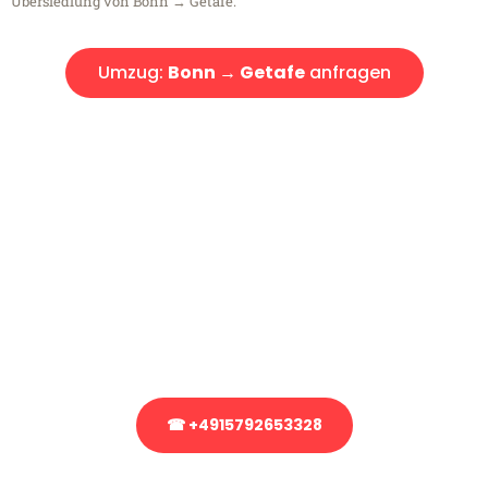
Übersiedlung von Bonn → Getafe.
Umzug:
Bonn → Getafe
anfragen
Kostenlose Beratung!
Sie haben Fragen?
Sie haben Fragen zu Ihrem Transport oder benötigen eine Beratung
bezüglich Ihres Umzug?
Rufen Sie uns gerne an, unser Team aus Experten freut sich, Ihnen
kostenlos weiterzuhelfen!
☎ +4915792653328
Stattdessen eine unverbindliche Anfrage senden