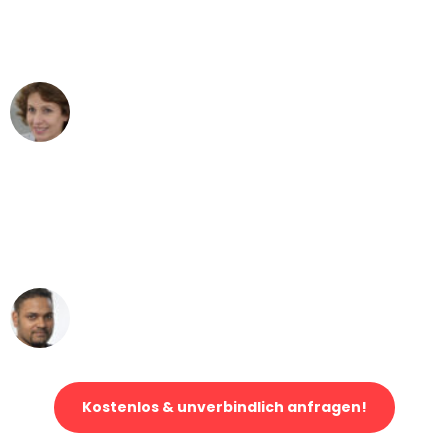
Bonn nach Wien nicht vorstellen
können - DANKE!"
Maria W
Umzug von Bonn nach Wien
"Mein Klavier kam in unter 24 Stunden
ohne einen Kratzer an - ein
erstklassiger Service!"
Ümit Y.
Klaviertransport in Bonn
Kostenlos & unverbindlich anfragen!