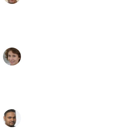
"Besser hätte ich mir den Umzug von
Bonn nach Wien nicht vorstellen
können - DANKE!"
Maria W
Umzug von Bonn nach Wien
"Mein Klavier kam in unter 24 Stunden
ohne einen Kratzer an - ein
erstklassiger Service!"
Ümit Y.
Klaviertransport in Bonn