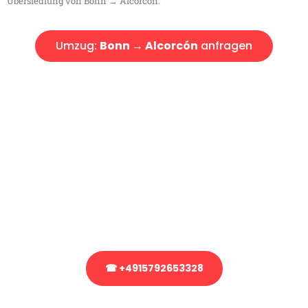
Übersiedlung von Bonn → Alcorcón.
Umzug:
Bonn → Alcorcón
anfragen
Kostenlose Beratung!
Sie haben Fragen?
Sie haben Fragen zu Ihrem Transport oder benötigen eine Beratung
bezüglich Ihres Umzug?
Rufen Sie uns gerne an, unser Team aus Experten freut sich, Ihnen
kostenlos weiterzuhelfen!
☎ +4915792653328
Stattdessen eine unverbindliche Anfrage senden