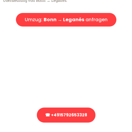
Übersiedlung von Bonn → Leganés.
Umzug:
Bonn → Leganés
anfragen
Kostenlose Beratung!
Sie haben Fragen?
Sie haben Fragen zu Ihrem Transport oder benötigen eine Beratung
bezüglich Ihres Umzug?
Rufen Sie uns gerne an, unser Team aus Experten freut sich, Ihnen
kostenlos weiterzuhelfen!
☎ +4915792653328
Stattdessen eine unverbindliche Anfrage senden