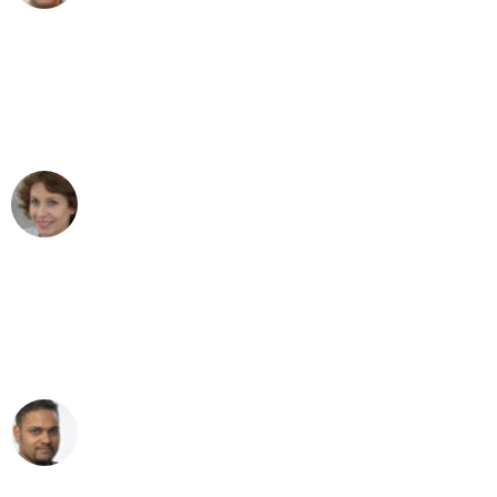
"Besser hätte ich mir den Umzug von
Bonn nach Wien nicht vorstellen
können - DANKE!"
Maria W
Umzug von Bonn nach Wien
"Mein Klavier kam in unter 24 Stunden
ohne einen Kratzer an - ein
erstklassiger Service!"
Ümit Y.
Klaviertransport in Bonn