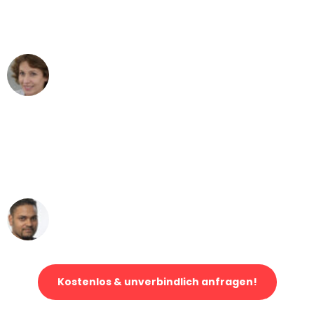
Bonn nach Wien nicht vorstellen
können - DANKE!"
Maria W
Umzug von Bonn nach Wien
"Mein Klavier kam in unter 24 Stunden
ohne einen Kratzer an - ein
erstklassiger Service!"
Ümit Y.
Klaviertransport in Bonn
Kostenlos & unverbindlich anfragen!