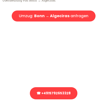
Übersiedlung von Bonn → Algeciras.
Umzug:
Bonn → Algeciras
anfragen
Kostenlose Beratung!
Sie haben Fragen?
Sie haben Fragen zu Ihrem Transport oder benötigen eine Beratung
bezüglich Ihres Umzug?
Rufen Sie uns gerne an, unser Team aus Experten freut sich, Ihnen
kostenlos weiterzuhelfen!
☎ +4915792653328
Stattdessen eine unverbindliche Anfrage senden