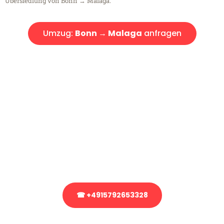
Übersiedlung von Bonn → Malaga.
Umzug:
Bonn → Malaga
anfragen
Kostenlose Beratung!
Sie haben Fragen?
Sie haben Fragen zu Ihrem Transport oder benötigen eine Beratung
bezüglich Ihres Umzug?
Rufen Sie uns gerne an, unser Team aus Experten freut sich, Ihnen
kostenlos weiterzuhelfen!
☎ +4915792653328
Stattdessen eine unverbindliche Anfrage senden