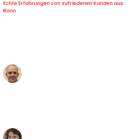
Echte Erfahrungen von zufriedenen Kunden aus
Bonn
"Erste Klasse! Ein großes Dankeschön
an das gesamte Team von Baum
Umzugsservice für ihren
außergewöhnlichen Service!"
Frederik F.
Umzug in Bonn
"Besser hätte ich mir den Umzug von
Bonn nach Wien nicht vorstellen
können - DANKE!"
Maria W