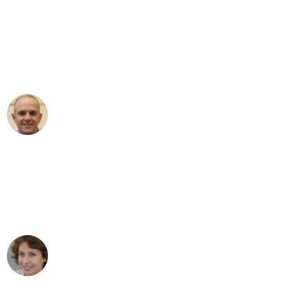
"Erste Klasse! Ein großes Dankeschön
an das gesamte Team von Baum
Umzugsservice für ihren
außergewöhnlichen Service!"
Frederik F.
Umzug in Bonn
"Besser hätte ich mir den Umzug von
Bonn nach Wien nicht vorstellen
können - DANKE!"
Maria W
Umzug von Bonn nach Wien