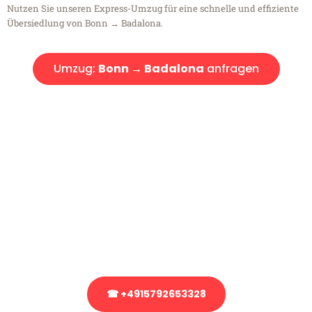
Nutzen Sie unseren Express-Umzug für eine schnelle und effiziente
Übersiedlung von Bonn → Badalona.
Umzug:
Bonn → Badalona
anfragen
Kostenlose Beratung!
Sie haben Fragen?
Sie haben Fragen zu Ihrem Transport oder benötigen eine Beratung
bezüglich Ihres Umzug?
Rufen Sie uns gerne an, unser Team aus Experten freut sich, Ihnen
kostenlos weiterzuhelfen!
☎ +4915792653328