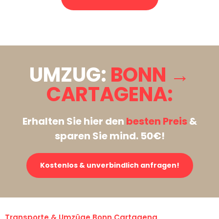
Stattdessen eine unverbindliche Anfrage senden
UMZUG:
BONN →
CARTAGENA:
Erhalten Sie hier den
besten Preis
&
sparen Sie mind. 50€!
Kostenlos & unverbindlich anfragen!
Transporte & Umzüge Bonn Cartagena