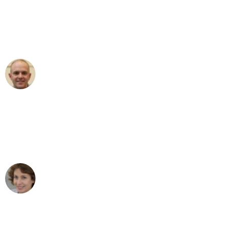
an das gesamte Team von Baum
Umzugsservice für ihren
außergewöhnlichen Service!"
Frederik F.
Umzug in Bonn
"Besser hätte ich mir den Umzug von
Bonn nach Wien nicht vorstellen
können - DANKE!"
Maria W
Umzug von Bonn nach Wien
"Mein Klavier kam in unter 24 Stunden