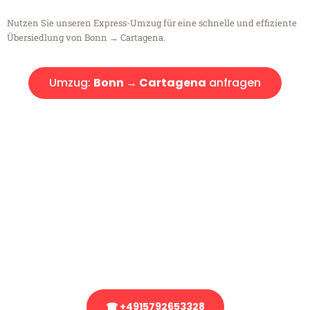
Nutzen Sie unseren Express-Umzug für eine schnelle und effiziente
Übersiedlung von Bonn → Cartagena.
Umzug:
Bonn → Cartagena
anfragen
Kostenlose Beratung!
Sie haben Fragen?
Sie haben Fragen zu Ihrem Transport oder benötigen eine Beratung
bezüglich Ihres Umzug?
Rufen Sie uns gerne an, unser Team aus Experten freut sich, Ihnen
kostenlos weiterzuhelfen!
☎ +4915792653328