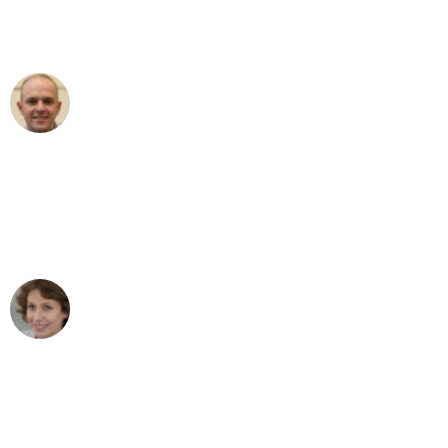
Umzugsservice für ihren
außergewöhnlichen Service!"
Frederik F.
Umzug in Bonn
"Besser hätte ich mir den Umzug von
Bonn nach Wien nicht vorstellen
können - DANKE!"
Maria W
Umzug von Bonn nach Wien
"Mein Klavier kam in unter 24 Stunden
ohne einen Kratzer an - ein