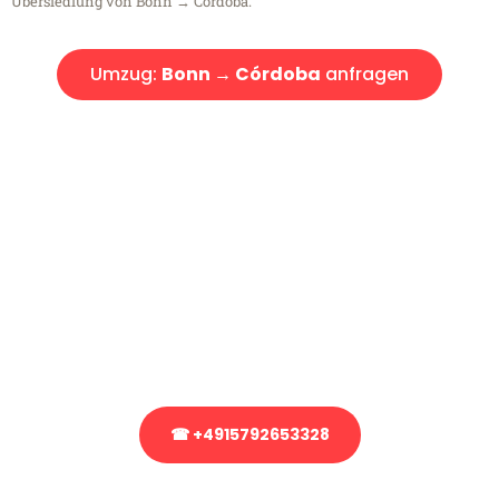
Übersiedlung von Bonn → Córdoba.
Umzug:
Bonn → Córdoba
anfragen
Kostenlose Beratung!
Sie haben Fragen?
Sie haben Fragen zu Ihrem Transport oder benötigen eine Beratung
bezüglich Ihres Umzug?
Rufen Sie uns gerne an, unser Team aus Experten freut sich, Ihnen
kostenlos weiterzuhelfen!
☎ +4915792653328
Stattdessen eine unverbindliche Anfrage senden