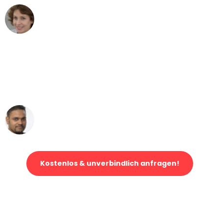
Maria W
Umzug von Bonn nach Wien
"Mein Klavier kam in unter 24 Stunden
ohne einen Kratzer an - ein
erstklassiger Service!"
Ümit Y.
Klaviertransport in Bonn
Kostenlos & unverbindlich anfragen!
Jetzt anfragen und der nächste glückliche Kunde werden. Alle
Umzugsanfragen sind zu
100% kostenlos & unverbindlich!