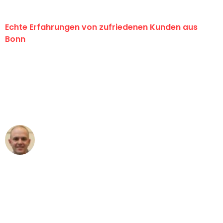
Echte Erfahrungen von zufriedenen Kunden aus
Bonn
"Erste Klasse! Ein großes Dankeschön
an das gesamte Team von Baum
Umzugsservice für ihren
außergewöhnlichen Service!"
Frederik F.
Umzug in Bonn
"Besser hätte ich mir den Umzug von
Bonn nach Wien nicht vorstellen
können - DANKE!"