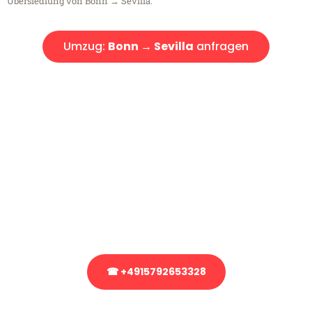
Übersiedlung von Bonn → Sevilla.
Umzug:
Bonn → Sevilla
anfragen
Kostenlose Beratung!
Sie haben Fragen?
Sie haben Fragen zu Ihrem Transport oder benötigen eine Beratung
bezüglich Ihres Umzug?
Rufen Sie uns gerne an, unser Team aus Experten freut sich, Ihnen
kostenlos weiterzuhelfen!
☎ +4915792653328
Stattdessen eine unverbindliche Anfrage senden