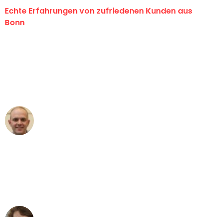
Echte Erfahrungen von zufriedenen Kunden aus
Bonn
"Erste Klasse! Ein großes Dankeschön
an das gesamte Team von Baum
Umzugsservice für ihren
außergewöhnlichen Service!"
Frederik F.
Umzug in Bonn
"Besser hätte ich mir den Umzug von
Bonn nach Wien nicht vorstellen
können - DANKE!"