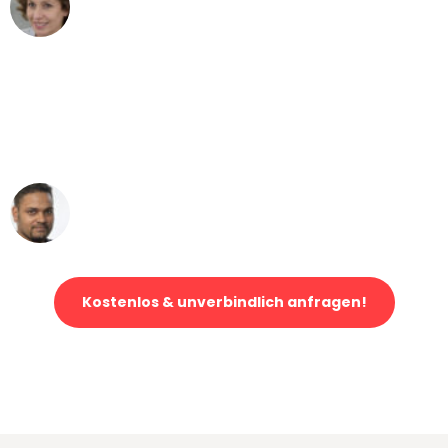
Maria W
Umzug von Bonn nach Wien
"Mein Klavier kam in unter 24 Stunden
ohne einen Kratzer an - ein
erstklassiger Service!"
Ümit Y.
Klaviertransport in Bonn
Kostenlos & unverbindlich anfragen!
Jetzt anfragen und der nächste glückliche Kunde werden. Alle
Umzugsanfragen sind zu
100% kostenlos & unverbindlich!