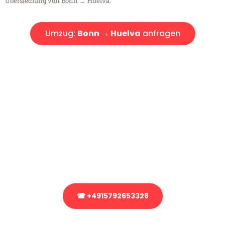
Übersiedlung von Bonn → Huelva.
Umzug:
Bonn → Huelva
anfragen
Kostenlose Beratung!
Sie haben Fragen?
Sie haben Fragen zu Ihrem Transport oder benötigen eine Beratung
bezüglich Ihres Umzug?
Rufen Sie uns gerne an, unser Team aus Experten freut sich, Ihnen
kostenlos weiterzuhelfen!
☎ +4915792653328
Stattdessen eine unverbindliche Anfrage senden