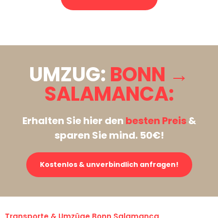
Stattdessen eine unverbindliche Anfrage senden
UMZUG:
BONN →
SALAMANCA:
Erhalten Sie hier den
besten Preis
&
sparen Sie mind. 50€!
Kostenlos & unverbindlich anfragen!
Transporte & Umzüge Bonn Salamanca