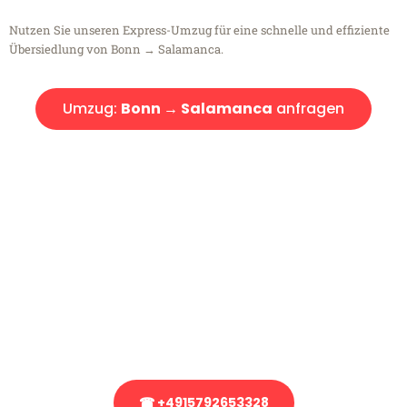
Nutzen Sie unseren Express-Umzug für eine schnelle und effiziente
Übersiedlung von Bonn → Salamanca.
Umzug:
Bonn → Salamanca
anfragen
Kostenlose Beratung!
Sie haben Fragen?
Sie haben Fragen zu Ihrem Transport oder benötigen eine Beratung
bezüglich Ihres Umzug?
Rufen Sie uns gerne an, unser Team aus Experten freut sich, Ihnen
kostenlos weiterzuhelfen!
☎ +4915792653328