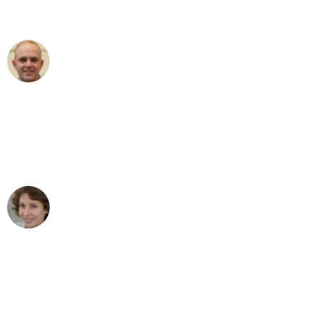
außergewöhnlichen Service!"
Frederik F.
Umzug in Bonn
"Besser hätte ich mir den Umzug von
Bonn nach Wien nicht vorstellen
können - DANKE!"
Maria W
Umzug von Bonn nach Wien
"Mein Klavier kam in unter 24 Stunden
ohne einen Kratzer an - ein
erstklassiger Service!"