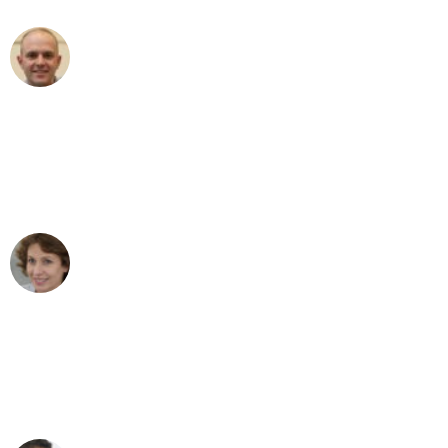
Frederik F.
Umzug in Bonn
"Besser hätte ich mir den Umzug von
Bonn nach Wien nicht vorstellen
können - DANKE!"
Maria W
Umzug von Bonn nach Wien
"Mein Klavier kam in unter 24 Stunden
ohne einen Kratzer an - ein
erstklassiger Service!"