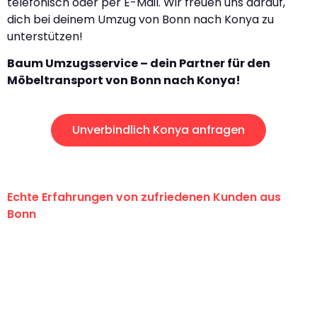
telefonisch oder per E-Mail. Wir freuen uns darauf,
dich bei deinem Umzug von Bonn nach Konya zu
unterstützen!
Baum Umzugsservice – dein Partner für den
Möbeltransport von Bonn nach Konya!
Unverbindlich Konya anfragen
Echte Erfahrungen von zufriedenen Kunden aus
Bonn
"Erste Klasse! Ein großes Dankeschön
an das gesamte Team von Baum
Umzugsservice für ihren
außergewöhnlichen Service!"