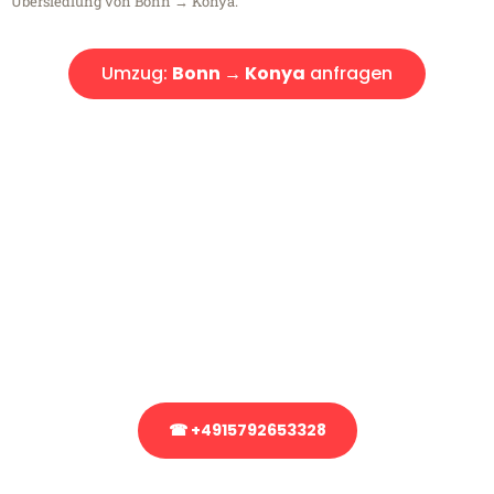
Übersiedlung von Bonn → Konya.
Umzug:
Bonn → Konya
anfragen
Kostenlose Beratung!
Sie haben Fragen?
Sie haben Fragen zu Ihrem Transport oder benötigen eine Beratung
bezüglich Ihres Umzug?
Rufen Sie uns gerne an, unser Team aus Experten freut sich, Ihnen
kostenlos weiterzuhelfen!
☎ +4915792653328
Stattdessen eine unverbindliche Anfrage senden