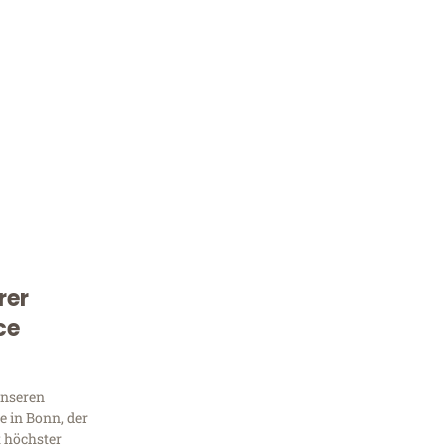
rer
Kostenlose Beratung!
ce
Sie 
Frag
unseren
 in Bonn, der
t höchster