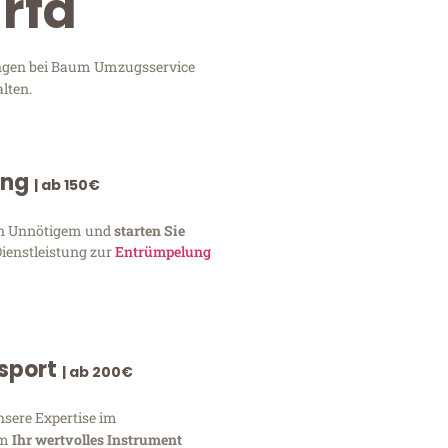
rfa
tungen bei Baum Umzugsservice
lten.
ung
| ab 150€
von Unnötigem und
starten Sie
Dienstleistung zur
Entrümpelung
nsport
| ab 200€
nsere Expertise im
um
Ihr wertvolles Instrument