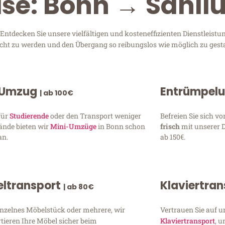
ise: Bonn → Sanliu
ntdecken Sie unsere vielfältigen und kosteneffizienten Dienstleis
recht zu werden und den Übergang so reibungslos wie möglich zu gesta
 Umzug
Entrümpel
| ab 100€
für
Studierende
oder den Transport weniger
Befreien Sie sich 
ände bieten wir
Mini-Umzüge
in Bonn schon
frisch
mit unserer 
an.
ab 150€.
ltransport
Klaviertra
| ab 80€
inzelnes Möbelstück oder mehrere, wir
Vertrauen Sie auf u
tieren Ihre Möbel sicher beim
Klaviertransport
, 