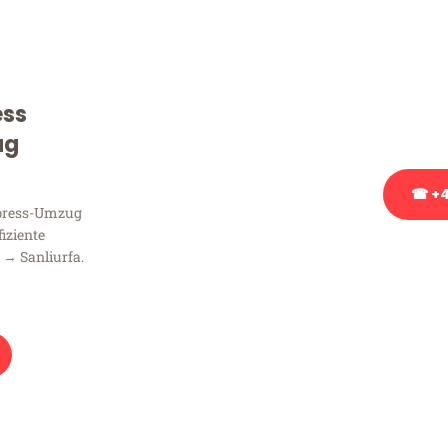
Sie haben Fragen zu Ihrem
Beratung bezüglich Ihres
Rufen Sie uns gerne an, un
ess
Ihnen kostenlos weiterzuh
ug
☎ +4
xpress-Umzug
fiziente
Stattdessen eine u
 → Sanliurfa.