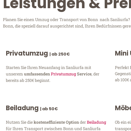
Leistungen & Pre
Planen Sie einen Umzug oder Transport von Bonn nach Sanliurfa? E
Bonn, die speziell darauf ausgerichtet sind, Ihren Bedürfnissen ge
Privatumzug
Mini
| ab 250€
Starten Sie Ihren Neuanfang in Sanliurfa mit
Perfekt 
Gegenst
unserem
umfassenden
Privatumzug
Service
, der
ab 100€ 
bereits ab 250€ beginnt.
Beiladung
Möbe
| ab 50€
Nutzen Sie die
kosteneffiziente Option
der
Beiladung
Ob ein e
für Ihren Transport zwischen Bonn und Sanliurfa
transpor