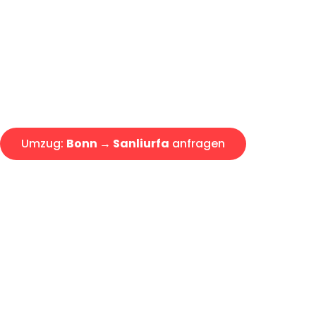
Express-Abwicklung in unter 2
Über 15 Jahre Erfahrung mit 
Angebot erhalten in unter 30 
Umzug:
Bonn → Sanliurfa
anfragen
Alle Umzugsanfragen sind zu 100% kostenlos & unverbind