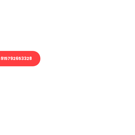
 Transport oder benötigen eine
 Umzug?
ser Team aus Experten freut sich,
elfen!
915792653328
nverbindliche Anfrage senden