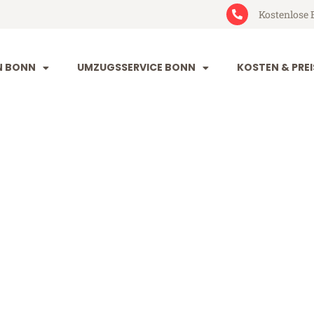
Kostenlose 
N BONN
UMZUGSSERVICE BONN
KOSTEN & PREI
nliurfa
fa (ab 199€)