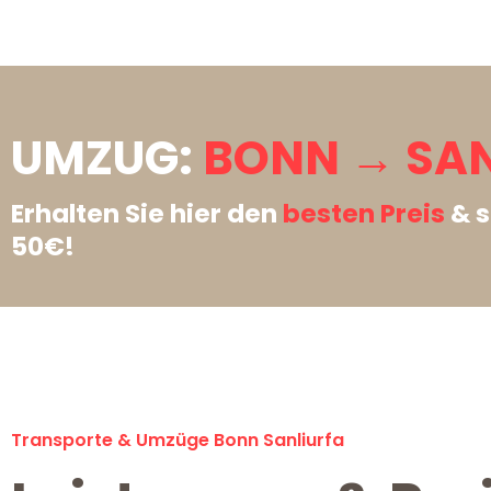
UMZUG:
BONN → SAN
Erhalten Sie hier den
besten Preis
& s
50€!
Transporte & Umzüge Bonn Sanliurfa