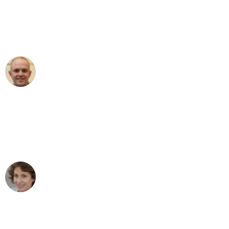
an das gesamte Team von Baum
Umzugsservice für ihren
außergewöhnlichen Service!"
Frederik F.
Umzug in Bonn
"Besser hätte ich mir den Umzug von
Bonn nach Wien nicht vorstellen
können - DANKE!"
Maria W
Umzug von Bonn nach Wien
"Mein Klavier kam in unter 24 Stunden