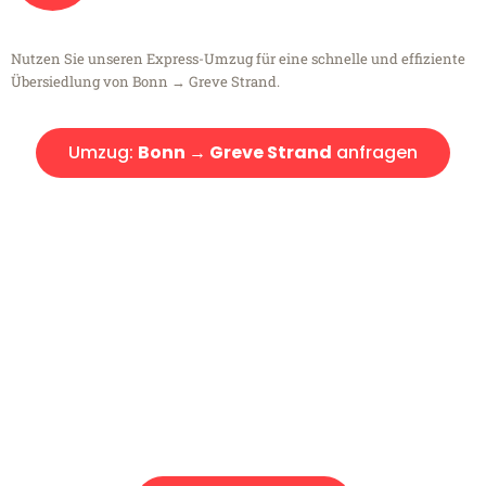
Nutzen Sie unseren Express-Umzug für eine schnelle und effiziente
Übersiedlung von Bonn → Greve Strand.
Umzug:
Bonn → Greve Strand
anfragen
Kostenlose Beratung!
Sie haben Fragen?
Sie haben Fragen zu Ihrem Transport oder benötigen eine Beratung
bezüglich Ihres Umzug?
Rufen Sie uns gerne an, unser Team aus Experten freut sich, Ihnen
kostenlos weiterzuhelfen!