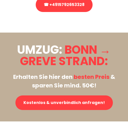
☎ +4915792653328
Stattdessen eine unverbindliche Anfrage senden
UMZUG:
BONN →
GREVE STRAND:
Erhalten Sie hier den
besten Preis
&
sparen Sie mind. 50€!
Kostenlos & unverbindlich anfragen!