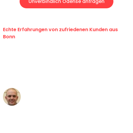
Unverbindlich Odense anfragen
Echte Erfahrungen von zufriedenen Kunden aus
Bonn
"Erste Klasse! Ein großes Dankeschön
an das gesamte Team von Baum
Umzugsservice für ihren
außergewöhnlichen Service!"
Frederik F.
Umzug in Bonn
"Besser hätte ich mir den Umzug von
Bonn nach Wien nicht vorstellen