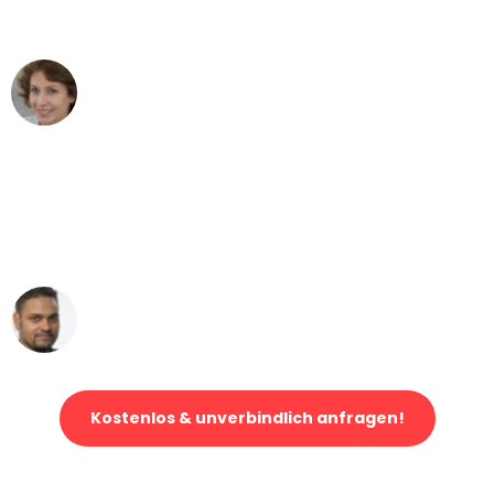
können - DANKE!"
Maria W
Umzug von Bonn nach Wien
"Mein Klavier kam in unter 24 Stunden
ohne einen Kratzer an - ein
erstklassiger Service!"
Ümit Y.
Klaviertransport in Bonn
Kostenlos & unverbindlich anfragen!
Jetzt anfragen und der nächste glückliche Kunde werden. Alle