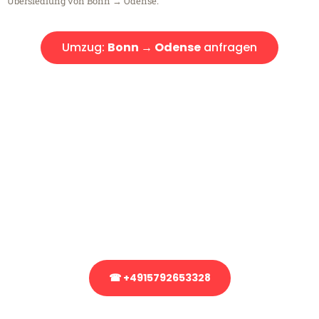
Übersiedlung von Bonn → Odense.
Umzug:
Bonn → Odense
anfragen
Kostenlose Beratung!
Sie haben Fragen?
Sie haben Fragen zu Ihrem Transport oder benötigen eine Beratung
bezüglich Ihres Umzug?
Rufen Sie uns gerne an, unser Team aus Experten freut sich, Ihnen
kostenlos weiterzuhelfen!
☎ +4915792653328
Stattdessen eine unverbindliche Anfrage senden