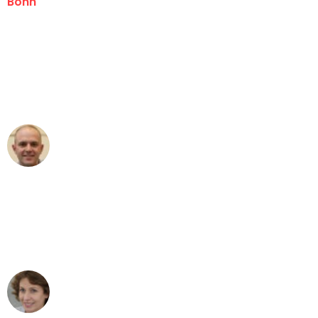
Bonn
"Erste Klasse! Ein großes Dankeschön
an das gesamte Team von Baum
Umzugsservice für ihren
außergewöhnlichen Service!"
Frederik F.
Umzug in Bonn
"Besser hätte ich mir den Umzug von
Bonn nach Wien nicht vorstellen
können - DANKE!"
Maria W
Umzug von Bonn nach Wien