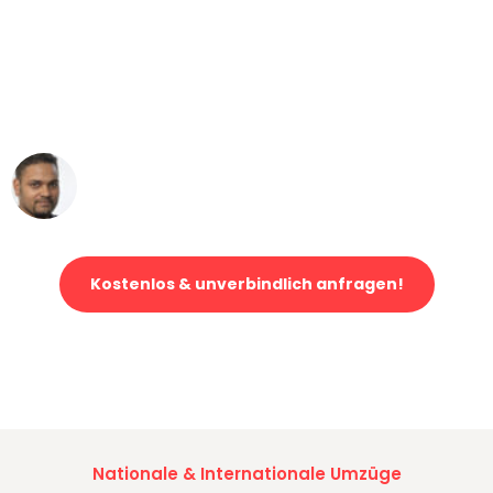
"Mein Klavier kam in unter 24 Stunden
ohne einen Kratzer an - ein
erstklassiger Service!"
Ümit Y.
Klaviertransport in Bonn
Kostenlos & unverbindlich anfragen!
Jetzt anfragen und der nächste glückliche Kunde werden. Alle
Umzugsanfragen sind zu
100% kostenlos & unverbindlich!
Nationale & Internationale Umzüge