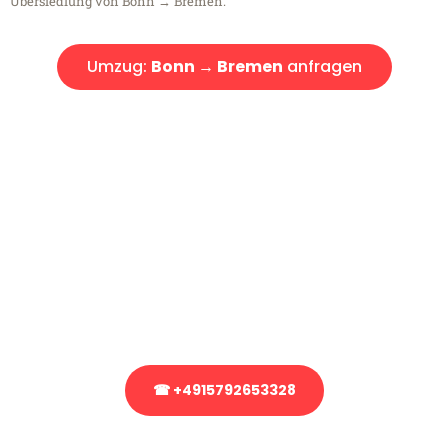
Übersiedlung von Bonn → Bremen.
Umzug:
Bonn → Bremen
anfragen
Kostenlose Beratung!
Sie haben Fragen?
Sie haben Fragen zu Ihrem Transport oder benötigen eine Beratung
bezüglich Ihres Umzug?
Rufen Sie uns gerne an, unser Team aus Experten freut sich, Ihnen
kostenlos weiterzuhelfen!
☎ +4915792653328
Stattdessen eine unverbindliche Anfrage senden