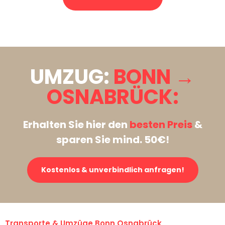
Stattdessen eine unverbindliche Anfrage senden
UMZUG:
BONN →
OSNABRÜCK:
Erhalten Sie hier den
besten Preis
&
sparen Sie mind. 50€!
Kostenlos & unverbindlich anfragen!
Transporte & Umzüge Bonn Osnabrück