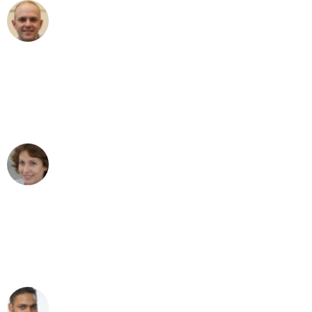
Frederik F.
Umzug in Bonn
"Besser hätte ich mir den Umzug von
Bonn nach Wien nicht vorstellen
können - DANKE!"
Maria W
Umzug von Bonn nach Wien
"Mein Klavier kam in unter 24 Stunden
ohne einen Kratzer an - ein
erstklassiger Service!"
Ümit Y.