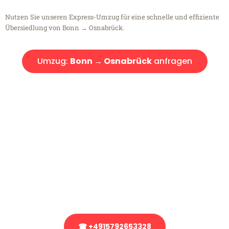
Nutzen Sie unseren Express-Umzug für eine schnelle und effiziente
Übersiedlung von Bonn → Osnabrück.
Umzug:
Bonn → Osnabrück
anfragen
Kostenlose Beratung!
Sie haben Fragen?
Sie haben Fragen zu Ihrem Transport oder benötigen eine Beratung
bezüglich Ihres Umzug?
Rufen Sie uns gerne an, unser Team aus Experten freut sich, Ihnen
kostenlos weiterzuhelfen!
☎ +4915792653328