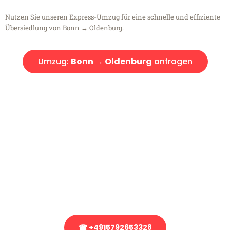
Nutzen Sie unseren Express-Umzug für eine schnelle und effiziente
Übersiedlung von Bonn → Oldenburg.
Umzug:
Bonn → Oldenburg
anfragen
Kostenlose Beratung!
Sie haben Fragen?
Sie haben Fragen zu Ihrem Transport oder benötigen eine Beratung
bezüglich Ihres Umzug?
Rufen Sie uns gerne an, unser Team aus Experten freut sich, Ihnen
kostenlos weiterzuhelfen!
☎ +4915792653328