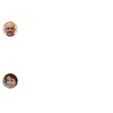
Umzugsservice für ihren
außergewöhnlichen Service!"
Frederik F.
Umzug in Bonn
"Besser hätte ich mir den Umzug von
Bonn nach Wien nicht vorstellen
können - DANKE!"
Maria W
Umzug von Bonn nach Wien
"Mein Klavier kam in unter 24 Stunden
ohne einen Kratzer an - ein