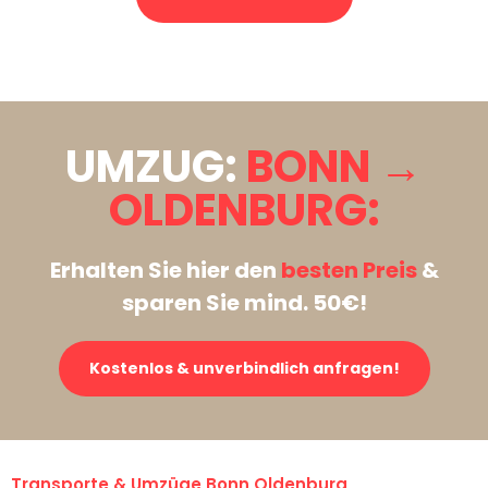
Stattdessen eine unverbindliche Anfrage senden
UMZUG:
BONN →
OLDENBURG:
Erhalten Sie hier den
besten Preis
&
sparen Sie mind. 50€!
Kostenlos & unverbindlich anfragen!
Transporte & Umzüge Bonn Oldenburg