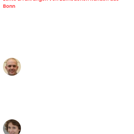
Bonn
"Erste Klasse! Ein großes Dankeschön
an das gesamte Team von Baum
Umzugsservice für ihren
außergewöhnlichen Service!"
Frederik F.
Umzug in Bonn
"Besser hätte ich mir den Umzug von
Bonn nach Wien nicht vorstellen
können - DANKE!"
Maria W
Umzug von Bonn nach Wien