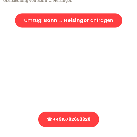
Übersiedlung von Bonn → Helsingor.
Umzug:
Bonn → Helsingor
anfragen
Kostenlose Beratung!
Sie haben Fragen?
Sie haben Fragen zu Ihrem Transport oder benötigen eine Beratung
bezüglich Ihres Umzug?
Rufen Sie uns gerne an, unser Team aus Experten freut sich, Ihnen
kostenlos weiterzuhelfen!
☎ +4915792653328
Stattdessen eine unverbindliche Anfrage senden