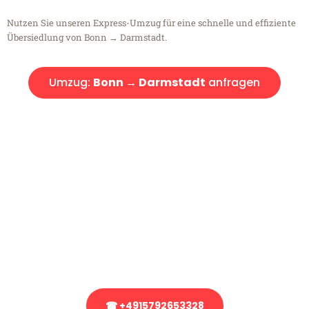
Nutzen Sie unseren Express-Umzug für eine schnelle und effiziente
Übersiedlung von Bonn → Darmstadt.
Umzug:
Bonn → Darmstadt
anfragen
Kostenlose Beratung!
Sie haben Fragen?
Sie haben Fragen zu Ihrem Transport oder benötigen eine Beratung
bezüglich Ihres Umzug?
Rufen Sie uns gerne an, unser Team aus Experten freut sich, Ihnen
kostenlos weiterzuhelfen!
☎ +4915792653328