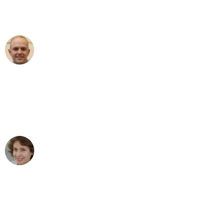
Umzugsservice für ihren
außergewöhnlichen Service!"
Frederik F.
Umzug in Bonn
"Besser hätte ich mir den Umzug von
Bonn nach Wien nicht vorstellen
können - DANKE!"
Maria W
Umzug von Bonn nach Wien
"Mein Klavier kam in unter 24 Stunden
ohne einen Kratzer an - ein