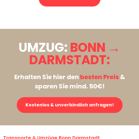
Stattdessen eine unverbindliche Anfrage senden
UMZUG:
BONN →
DARMSTADT:
Erhalten Sie hier den
besten Preis
&
sparen Sie mind. 50€!
Kostenlos & unverbindlich anfragen!
Transporte & Umzüge Bonn Darmstadt