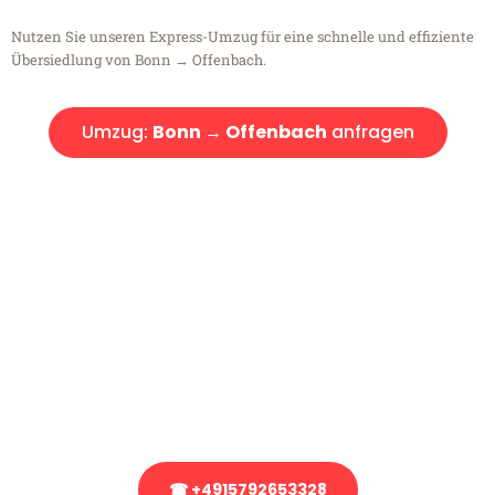
Nutzen Sie unseren Express-Umzug für eine schnelle und effiziente
Übersiedlung von Bonn → Offenbach.
Umzug:
Bonn → Offenbach
anfragen
Kostenlose Beratung!
Sie haben Fragen?
Sie haben Fragen zu Ihrem Transport oder benötigen eine Beratung
bezüglich Ihres Umzug?
Rufen Sie uns gerne an, unser Team aus Experten freut sich, Ihnen
kostenlos weiterzuhelfen!
☎ +4915792653328