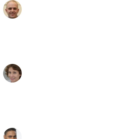
Frederik F.
Umzug in Bonn
"Besser hätte ich mir den Umzug von
Bonn nach Wien nicht vorstellen
können - DANKE!"
Maria W
Umzug von Bonn nach Wien
"Mein Klavier kam in unter 24 Stunden
ohne einen Kratzer an - ein
erstklassiger Service!"
Ümit Y.