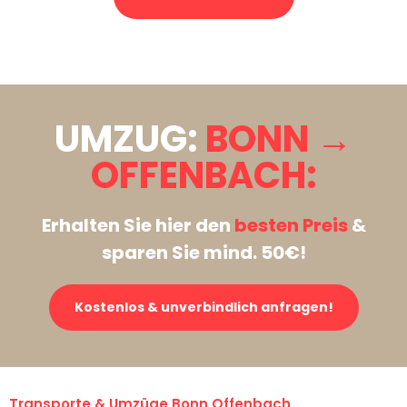
Stattdessen eine unverbindliche Anfrage senden
UMZUG:
BONN →
OFFENBACH:
Erhalten Sie hier den
besten Preis
&
sparen Sie mind. 50€!
Kostenlos & unverbindlich anfragen!
Transporte & Umzüge Bonn Offenbach