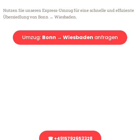
Nutzen Sie unseren Express-Umzug für eine schnelle und effiziente
Übersiedlung von Bonn → Wiesbaden.
Umzug:
Bonn → Wiesbaden
anfragen
Kostenlose Beratung!
Sie haben Fragen?
Sie haben Fragen zu Ihrem Transport oder benötigen eine Beratung
bezüglich Ihres Umzug?
Rufen Sie uns gerne an, unser Team aus Experten freut sich, Ihnen
kostenlos weiterzuhelfen!
☎ +4915792653328