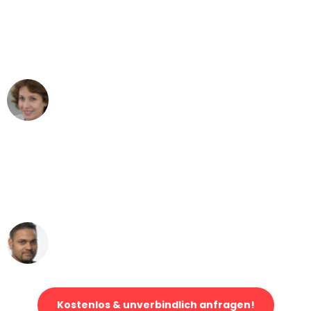
"Besser hätte ich mir den Umzug von
Bonn nach Wien nicht vorstellen
können - DANKE!"
Maria W
Umzug von Bonn nach Wien
"Mein Klavier kam in unter 24 Stunden
ohne einen Kratzer an - ein
erstklassiger Service!"
Ümit Y.
Klaviertransport in Bonn
Kostenlos & unverbindlich anfragen!