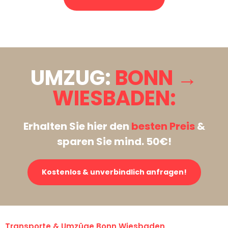
Stattdessen eine unverbindliche Anfrage senden
UMZUG:
BONN →
WIESBADEN:
Erhalten Sie hier den
besten Preis
&
sparen Sie mind. 50€!
Kostenlos & unverbindlich anfragen!
Transporte & Umzüge Bonn Wiesbaden