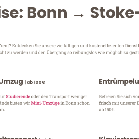
ise: Bonn → Stok
ent? Entdecken Sie unsere vielfältigen und kosteneffizienten Dien
recht zu werden und den Übergang so reibungslos wie möglich zu gesta
 Umzug
Entrümpel
| ab 100€
für
Studierende
oder den Transport weniger
Befreien Sie sich 
ände bieten wir
Mini-Umzüge
in Bonn schon
frisch
mit unserer 
an.
ab 150€.