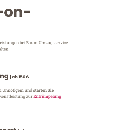
e-on-
stleistungen bei Baum Umzugsservice
lten.
ung
| ab 150€
von Unnötigem und
starten Sie
Dienstleistung zur
Entrümpelung