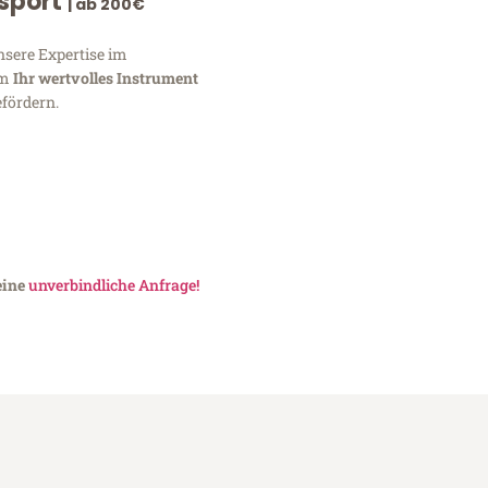
nsport
| ab 200€
nsere Expertise im
um
Ihr wertvolles Instrument
fördern.
eine
unverbindliche Anfrage!