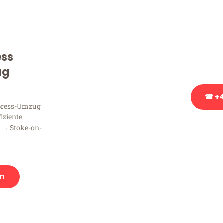
Sie haben Fragen zu Ihrem
Beratung bezüglich Ihres
Rufen Sie uns gerne an, un
ess
Ihnen kostenlos weiterzuh
ug
☎ +4
xpress-Umzug
fiziente
Stattdessen eine u
 → Stoke-on-
n