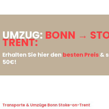
UMZUG:
BONN → ST
TRENT:
Erhalten Sie hier den
besten Preis
& s
50€!
Transporte & Umzüge Bonn Stoke-on-Trent