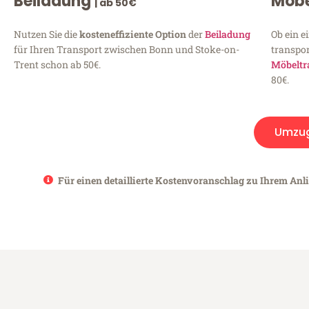
Beiladung
Möbe
| ab 50€
Nutzen Sie die
kosteneffiziente Option
der
Beiladung
Ob ein e
für Ihren Transport zwischen Bonn und Stoke-on-
transpor
Trent schon ab 50€.
Möbeltr
80€.
Umzu
Für einen detaillierte Kostenvoranschlag zu Ihrem Anl