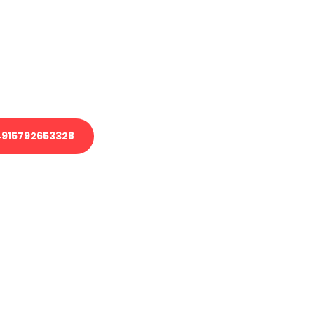
 Transport oder benötigen eine
 Umzug?
ser Team aus Experten freut sich,
elfen!
915792653328
nverbindliche Anfrage senden