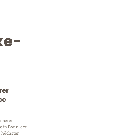
ke-
rer
Kostenlose Beratung!
ce
Sie 
Frag
unseren
 in Bonn, der
t höchster