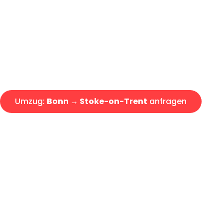
Express-Abwicklung in unter 2
Über 15 Jahre Erfahrung mit 
Angebot erhalten in unter 30 
Umzug:
Bonn → Stoke-on-Trent
anfragen
Alle Umzugsanfragen sind zu 100% kostenlos & unverbind