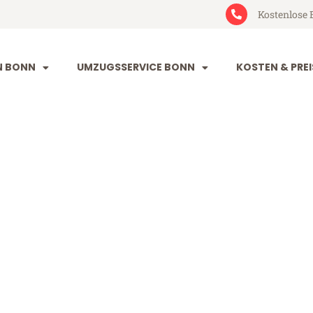
Kostenlose 
N BONN
UMZUGSSERVICE BONN
KOSTEN & PREI
toke-on-Trent
on-Trent (ab 199€)