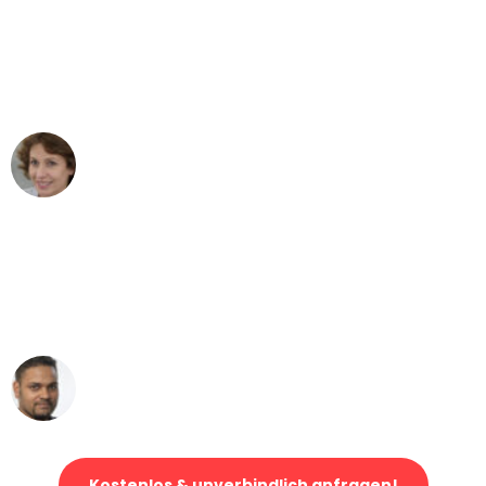
"Besser hätte ich mir den Umzug von
Bonn nach Wien nicht vorstellen
können - DANKE!"
Maria W
Umzug von Bonn nach Wien
"Mein Klavier kam in unter 24 Stunden
ohne einen Kratzer an - ein
erstklassiger Service!"
Ümit Y.
Klaviertransport in Bonn
Kostenlos & unverbindlich anfragen!