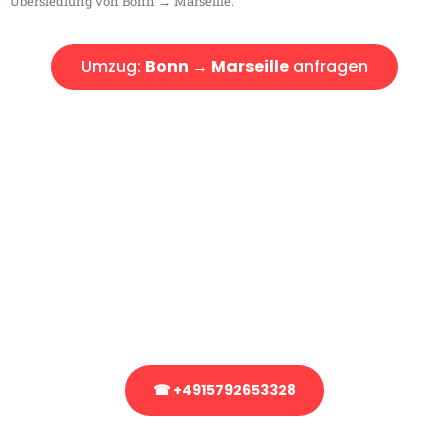
Übersiedlung von Bonn → Marseille.
Umzug:
Bonn → Marseille
anfragen
Kostenlose Beratung!
Sie haben Fragen?
Sie haben Fragen zu Ihrem Transport oder benötigen eine Beratung
bezüglich Ihres Umzug?
Rufen Sie uns gerne an, unser Team aus Experten freut sich, Ihnen
kostenlos weiterzuhelfen!
☎ +4915792653328
Stattdessen eine unverbindliche Anfrage senden