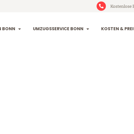
Kostenlose 
N BONN
UMZUGSSERVICE BONN
KOSTEN & PREI
ontpellier
lier (ab 199€)