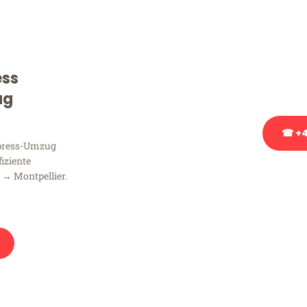
Sie haben Fragen zu Ihrem
Beratung bezüglich Ihres
Rufen Sie uns gerne an, un
ess
Ihnen kostenlos weiterzuh
ug
☎ +4
xpress-Umzug
fiziente
Stattdessen eine u
 → Montpellier.