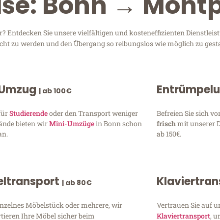
ise: Bonn → Montp
? Entdecken Sie unsere vielfältigen und kosteneffizienten Dienstle
recht zu werden und den Übergang so reibungslos wie möglich zu gesta
 Umzug
Entrümpel
| ab 100€
für
Studierende
oder den Transport weniger
Befreien Sie sich 
ände bieten wir
Mini-Umzüge
in Bonn schon
frisch
mit unserer 
an.
ab 150€.
ltransport
Klaviertra
| ab 80€
inzelnes Möbelstück oder mehrere, wir
Vertrauen Sie auf u
tieren Ihre Möbel sicher beim
Klaviertransport
, 