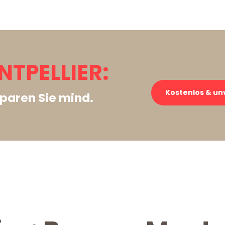
TPELLIER:
Kostenlos & un
paren Sie mind.