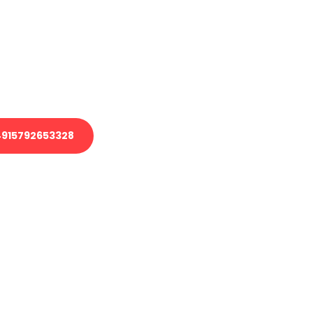
 Transport oder benötigen eine
 Umzug?
ser Team aus Experten freut sich,
elfen!
915792653328
nverbindliche Anfrage senden