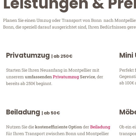
Leistungen & Pre
Planen Sie einen Umzug oder Transport von Bonn nach Montpellier
Bonn, die speziell darauf ausgerichtet sind, Ihren Bedürfnissen ge
Privatumzug
Mini
| ab 250€
Starten Sie Ihren Neuanfang in Montpellier mit
Perfekt 
Gegenst
unserem
umfassenden
Privatumzug
Service
, der
ab 100€ 
bereits ab 250€ beginnt.
Beiladung
Möbe
| ab 50€
Nutzen Sie die
kosteneffiziente Option
der
Beiladung
Ob ein e
für Ihren Transport zwischen Bonn und Montpellier
transpor