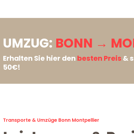
UMZUG:
BONN → MON
Erhalten Sie hier den
besten Preis
& s
50€!
Transporte & Umzüge Bonn Montpellier