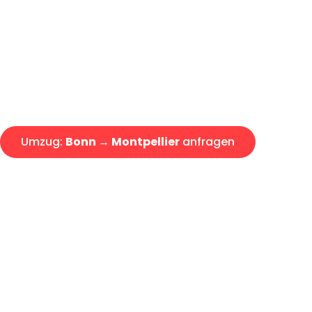
Express-Abwicklung in unter 2
Über 15 Jahre Erfahrung mit 
Angebot erhalten in unter 30 
Umzug:
Bonn → Montpellier
anfragen
Alle Umzugsanfragen sind zu 100% kostenlos & unverbind