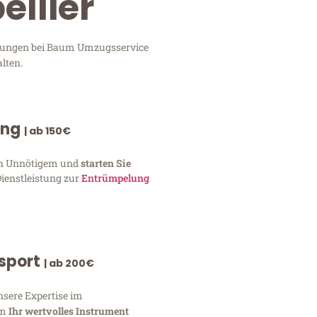
ellier
istungen bei Baum Umzugsservice
lten.
ung
| ab 150€
von Unnötigem und
starten Sie
Dienstleistung zur
Entrümpelung
nsport
| ab 200€
nsere Expertise im
um
Ihr wertvolles Instrument