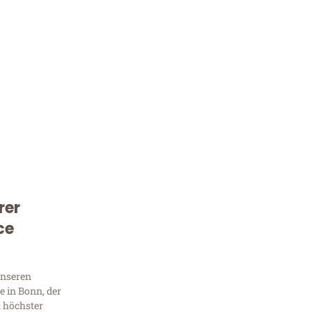
rer
Kostenlose Beratung!
ce
Sie 
Frag
unseren
 in Bonn, der
t höchster