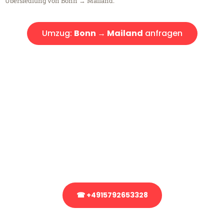
Übersiedlung von Bonn → Mailand.
Umzug:
Bonn → Mailand
anfragen
Kostenlose Beratung!
Sie haben Fragen?
Sie haben Fragen zu Ihrem Transport oder benötigen eine Beratung
bezüglich Ihres Umzug?
Rufen Sie uns gerne an, unser Team aus Experten freut sich, Ihnen
kostenlos weiterzuhelfen!
☎ +4915792653328
Stattdessen eine unverbindliche Anfrage senden