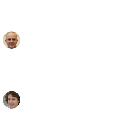
an das gesamte Team von Baum
Umzugsservice für ihren
außergewöhnlichen Service!"
Frederik F.
Umzug in Bonn
"Besser hätte ich mir den Umzug von
Bonn nach Wien nicht vorstellen
können - DANKE!"
Maria W
Umzug von Bonn nach Wien
"Mein Klavier kam in unter 24 Stunden