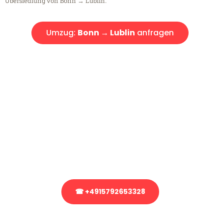
Übersiedlung von Bonn → Lublin.
Umzug:
Bonn → Lublin
anfragen
Kostenlose Beratung!
Sie haben Fragen?
Sie haben Fragen zu Ihrem Transport oder benötigen eine Beratung
bezüglich Ihres Umzug?
Rufen Sie uns gerne an, unser Team aus Experten freut sich, Ihnen
kostenlos weiterzuhelfen!
☎ +4915792653328
Stattdessen eine unverbindliche Anfrage senden