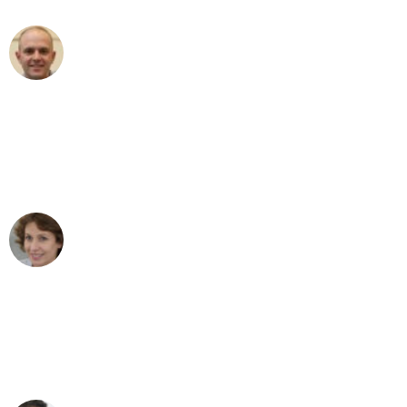
Frederik F.
Umzug in Bonn
"Besser hätte ich mir den Umzug von
Bonn nach Wien nicht vorstellen
können - DANKE!"
Maria W
Umzug von Bonn nach Wien
"Mein Klavier kam in unter 24 Stunden
ohne einen Kratzer an - ein
erstklassiger Service!"