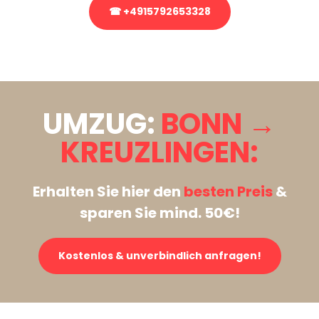
☎ +4915792653328
Stattdessen eine unverbindliche Anfrage senden
UMZUG:
BONN →
KREUZLINGEN:
Erhalten Sie hier den
besten Preis
&
sparen Sie mind. 50€!
Kostenlos & unverbindlich anfragen!