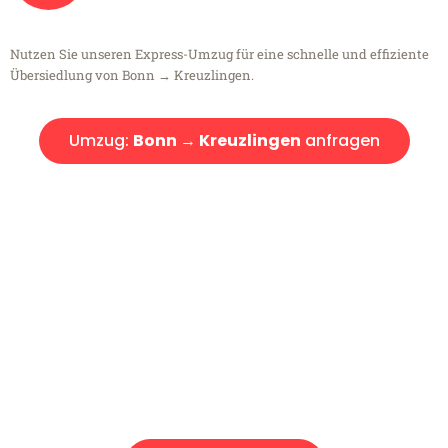
Nutzen Sie unseren Express-Umzug für eine schnelle und effiziente
Übersiedlung von Bonn → Kreuzlingen.
Umzug:
Bonn → Kreuzlingen
anfragen
Kostenlose Beratung!
Sie haben Fragen?
Sie haben Fragen zu Ihrem Transport oder benötigen eine Beratung
bezüglich Ihres Umzug?
Rufen Sie uns gerne an, unser Team aus Experten freut sich, Ihnen
kostenlos weiterzuhelfen!