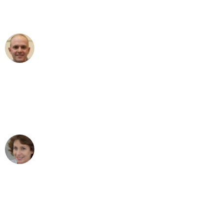
Umzugsservice für ihren
außergewöhnlichen Service!"
Frederik F.
Umzug in Bonn
"Besser hätte ich mir den Umzug von
Bonn nach Wien nicht vorstellen
können - DANKE!"
Maria W
Umzug von Bonn nach Wien
"Mein Klavier kam in unter 24 Stunden
ohne einen Kratzer an - ein
erstklassiger Service!"